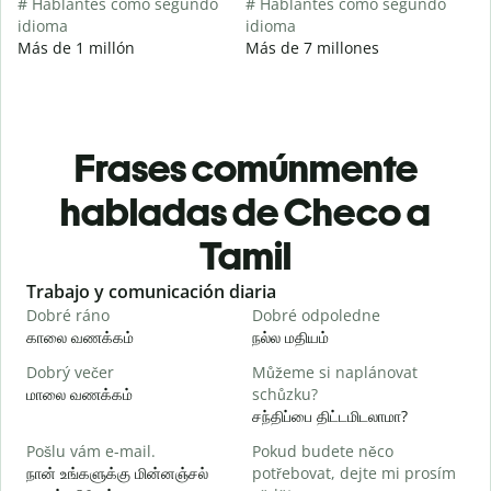
# Hablantes como segundo
# Hablantes como segundo
idioma
idioma
Más de 1 millón
Más de 7 millones
Frases comúnmente
habladas de Checo a
Tamil
Slide 1 of 6
Trabajo y comunicación diaria
S
Dobré ráno
Dobré odpoledne
A
காலை வணக்கம்
நல்ல மதியம்
வ
Dobrý večer
Můžeme si naplánovat
j
மாலை வணக்கம்
schůzku?
எ
சந்திப்பை திட்டமிடலாமா?
D
Pošlu vám e-mail.
Pokud budete něco
க
நான் உங்களுக்கு மின்னஞ்சல்
potřebovat, dejte mi prosím