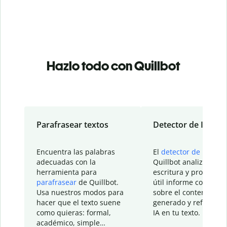
Hazlo todo con Quillbot
Parafrasear textos
Detector de IA
Encuentra las palabras
El
detector de IA
de
adecuadas con la
Quillbot analiza tu
herramienta para
escritura y proporcio
parafrasear
de Quillbot.
útil informe con detal
Usa nuestros modos para
sobre el contenido
hacer que el texto suene
generado y refinado p
como quieras: formal,
IA en tu texto.
académico, simple…