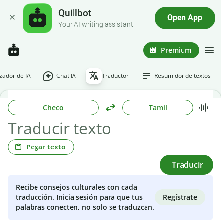
Quillbot
Open App
Your AI writing assistant
Premium
ador de IA
Chat IA
Traductor
Resumidor de textos
Checo
Tamil
Pegar texto
Traducir
Recibe consejos culturales con cada
Regístrate
traducción. Inicia sesión para que tus
palabras conecten, no solo se traduzcan.