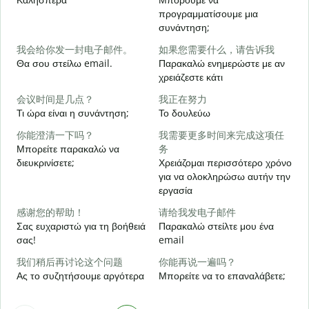
προγραμματίσουμε μια
συνάντηση;
Κ
我会给你发一封电子邮件。
如果您需要什么，请告诉我
Θα σου στείλω email.
Παρακαλώ ενημερώστε με αν
Κ
χρειάζεστε κάτι
会议时间是几点？
我正在努力
Ν
Τι ώρα είναι η συνάντηση;
Το δουλεύω
你能澄清一下吗？
我需要更多时间来完成这项任
Α
Μπορείτε παρακαλώ να
务
διευκρινίσετε;
Χρειάζομαι περισσότερο χρόνο
για να ολοκληρώσω αυτήν την
Π
εργασία
ξ
感谢您的帮助！
请给我发电子邮件
Σας ευχαριστώ για τη βοήθειά
Παρακαλώ στείλτε μου ένα
σας!
email
我们稍后再讨论这个问题
你能再说一遍吗？
Ας το συζητήσουμε αργότερα
Μπορείτε να το επαναλάβετε;