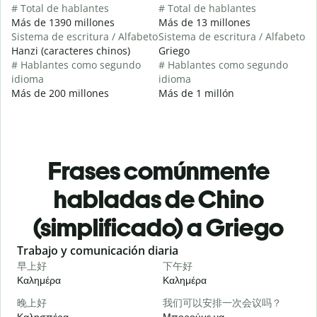
# Total de hablantes
# Total de hablantes
Más de 1390 millones
Más de 13 millones
Sistema de escritura / Alfabeto
Sistema de escritura / Alfabeto
Hanzi (caracteres chinos)
Griego
# Hablantes como segundo
# Hablantes como segundo
idioma
idioma
Más de 200 millones
Más de 1 millón
Frases comúnmente
habladas de Chino
(simplificado) a Griego
Slide 1 of 6
Trabajo y comunicación diaria
S
早上好
下午好
Καλημέρα
Καλημέρα
Γ
晚上好
我们可以安排一次会议吗？
Καλησπέρα
Μπορούμε να
Τ