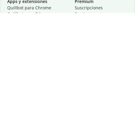
Apps y extensiones
Premium
Quillbot para Chrome
Suscripciones
Quillbot para Edge
Precios
Quillbot para Safari
Para equipos
Quillbot para Android
Afiliación
Quillbot para iOS
Solicita una demostración
Quillbot para Windows
Quillbot para macOS
Quillbot para Word
Herramientas
Empresa
Recursos de escritura
Acerca de
Corrección lingüística
Privacidad
Citas y originalidad
Empleos
Herramientas de IA
Centro de ayuda
Herramientas PDF
Contáctanos
Herramientas para
Recursos
imágenes
Otras herramientas
Herramientas de conversión
Conócenos