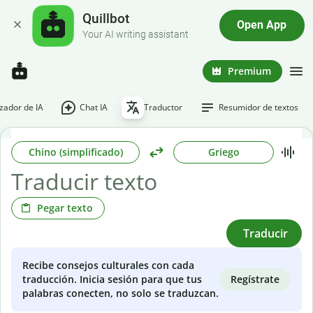
Quillbot
Open App
Your AI writing assistant
Premium
ador de IA
Chat IA
Traductor
Resumidor de textos
Chino (simplificado)
Griego
Pegar texto
Traducir
Recibe consejos culturales con cada
Regístrate
traducción. Inicia sesión para que tus
palabras conecten, no solo se traduzcan.