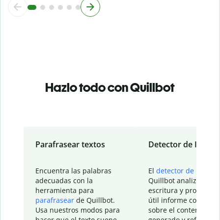
Hazlo todo con Quillbot
Parafrasear textos
Detector de IA
Encuentra las palabras
El
detector de IA
de
adecuadas con la
Quillbot analiza tu
herramienta para
escritura y proporcio
parafrasear
de Quillbot.
útil informe con detal
Usa nuestros modos para
sobre el contenido
hacer que el texto suene
generado y refinado p