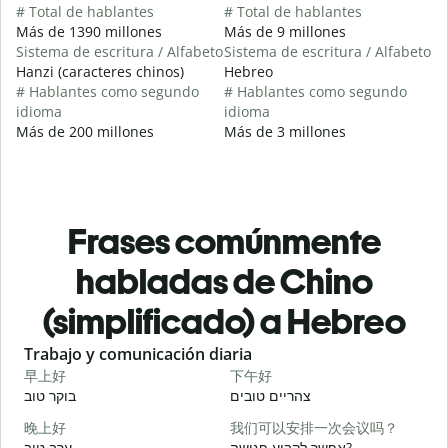
# Total de hablantes
# Total de hablantes
Más de 1390 millones
Más de 9 millones
Sistema de escritura / Alfabeto
Sistema de escritura / Alfabeto
Hanzi (caracteres chinos)
Hebreo
# Hablantes como segundo
# Hablantes como segundo
idioma
idioma
Más de 200 millones
Más de 3 millones
Frases comúnmente
habladas de Chino
(simplificado) a Hebreo
Slide 1 of 6
Trabajo y comunicación diaria
S
早上好
下午好
י
צהריים טובים
בוקר טוב
晚上好
我们可以安排一次会议吗？
א
אפשר לקבוע פגישה?
ערב טוב