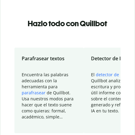
Hazlo todo con Quillbot
Parafrasear textos
Detector de IA
Encuentra las palabras
El
detector de IA
de
adecuadas con la
Quillbot analiza tu
herramienta para
escritura y proporcio
parafrasear
de Quillbot.
útil informe con detal
Usa nuestros modos para
sobre el contenido
hacer que el texto suene
generado y refinado p
como quieras: formal,
IA en tu texto.
académico, simple…