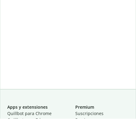
Apps y extensiones
Premium
Quillbot para Chrome
Suscripciones
Quillbot para Edge
Precios
Quillbot para Safari
Para equipos
Quillbot para Android
Afiliación