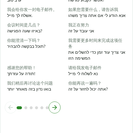
我会给你发一封电子邮件。
如果您需要什么，请告诉我
ב
אנא הודע לי אם אתה צריך משהו
אשלח לך מייל.
会议时间是几点？
我正在努力
ן
אני עובד על זה
באיזו שעה הפגישה?
你能澄清一下吗？
我需要更多时间来完成这项任
תוכל בבקשה להבהיר?
务
א
אני צריך עוד זמן כדי להשלים את
המשימה הזו
ת
感谢您的帮助！
请给我发电子邮件
נא לשלוח לי מייל
תודה על עזרתך!
我们稍后再讨论这个问题
你能再说一遍吗？
אתה יכול לחזור על זה?
בואו נדון בזה מאוחר יותר