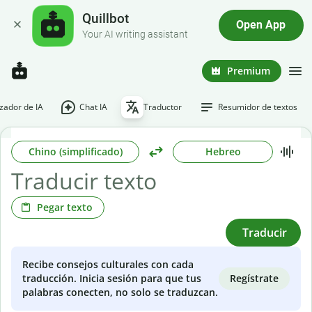
Quillbot
Open App
Your AI writing assistant
Premium
ador de IA
Chat IA
Traductor
Resumidor de textos
Chino (simplificado)
Hebreo
Pegar texto
Traducir
Recibe consejos culturales con cada
Regístrate
traducción. Inicia sesión para que tus
palabras conecten, no solo se traduzcan.