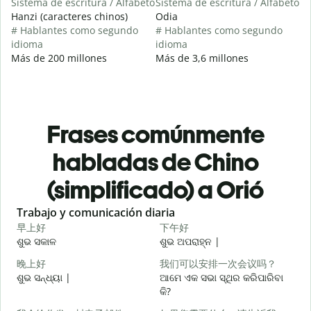
Sistema de escritura / Alfabeto
Sistema de escritura / Alfabeto
Hanzi (caracteres chinos)
Odia
# Hablantes como segundo
# Hablantes como segundo
idioma
idioma
Más de 200 millones
Más de 3,6 millones
Frases comúnmente
habladas de Chino
(simplificado) a Orió
Slide 1 of 6
Trabajo y comunicación diaria
S
早上好
下午好
ଶୁଭ ସକାଳ
ଶୁଭ ଅପରାହ୍ନ |
ନ
晚上好
我们可以安排一次会议吗？
ଶୁଭ ସନ୍ଧ୍ୟା |
ଆମେ ଏକ ସଭା ସ୍ଥିର କରିପାରିବା
ମ
କି?