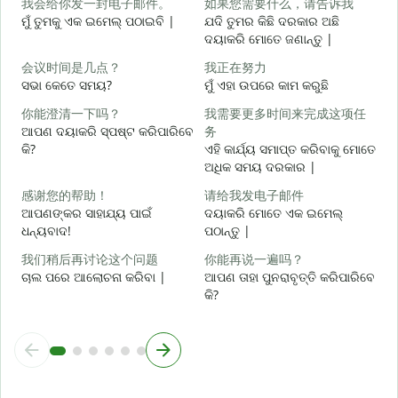
我会给你发一封电子邮件。
如果您需要什么，请告诉我
ଶ
ମୁଁ ତୁମକୁ ଏକ ଇମେଲ୍ ପଠାଇବି |
ଯଦି ତୁମର କିଛି ଦରକାର ଅଛି
ଦୟାକରି ମୋତେ ଜଣାନ୍ତୁ |
会议时间是几点？
我正在努力
ସଭା କେତେ ସମୟ?
ମୁଁ ଏହା ଉପରେ କାମ କରୁଛି
ହ
你能澄清一下吗？
我需要更多时间来完成这项任
ଆପଣ ଦୟାକରି ସ୍ପଷ୍ଟ କରିପାରିବେ
务
ବ
କି?
ଏହି କାର୍ଯ୍ୟ ସମାପ୍ତ କରିବାକୁ ମୋତେ
ଅଧିକ ସମୟ ଦରକାର |
ନ
感谢您的帮助！
请给我发电子邮件
ଆପଣଙ୍କର ସାହାଯ୍ୟ ପାଇଁ
ଦୟାକରି ମୋତେ ଏକ ଇମେଲ୍
ଧନ୍ୟବାଦ!
ପଠାନ୍ତୁ |
我们稍后再讨论这个问题
你能再说一遍吗？
ଚାଲ ପରେ ଆଲୋଚନା କରିବା |
ଆପଣ ତାହା ପୁନରାବୃତ୍ତି କରିପାରିବେ
କି?