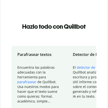
Hazlo todo con Quillbot
Parafrasear textos
Detector de IA
Encuentra las palabras
El
detector de IA
de
adecuadas con la
Quillbot analiza tu
herramienta para
escritura y proporcio
parafrasear
de Quillbot.
útil informe con detal
Usa nuestros modos para
sobre el contenido
hacer que el texto suene
generado y refinado p
como quieras: formal,
IA en tu texto.
académico, simple…