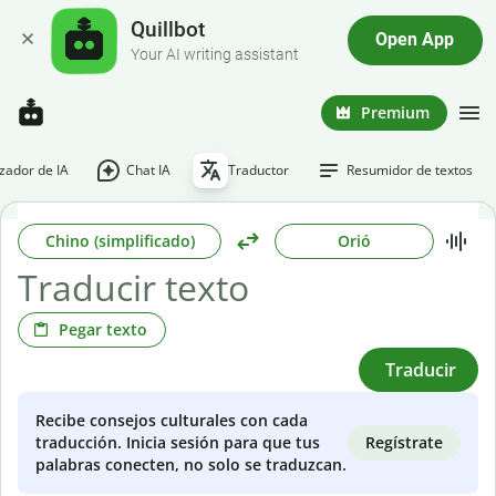
Quillbot
Open App
Your AI writing assistant
Premium
ador de IA
Chat IA
Traductor
Resumidor de textos
Chino (simplificado)
Orió
Pegar texto
Traducir
Recibe consejos culturales con cada
Regístrate
traducción. Inicia sesión para que tus
palabras conecten, no solo se traduzcan.