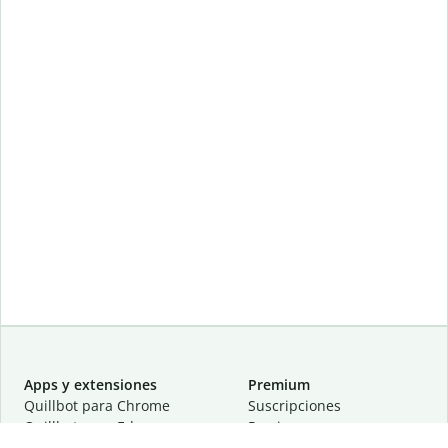
Apps y extensiones
Premium
Quillbot para Chrome
Suscripciones
Quillbot para Edge
Precios
Quillbot para Safari
Para equipos