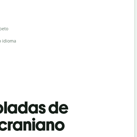
abeto
o idioma
bladas de
Ucraniano