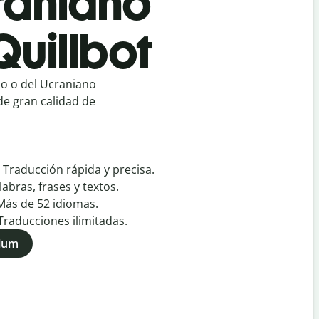
craniano
Quillbot
no o del Ucraniano
de gran calidad de
:
Traducción rápida y precisa.
labras, frases y textos.
Más de
52
idiomas.
Traducciones ilimitadas.
mium