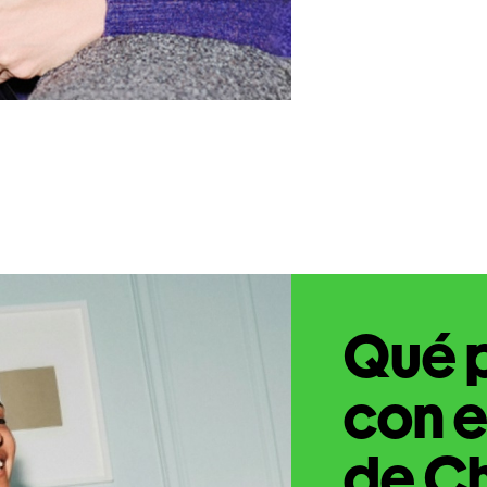
Qué 
con e
de C