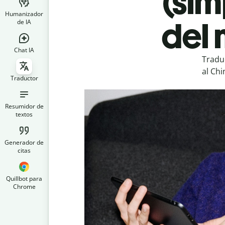
(sim
Humanizador
del 
de IA
Chat IA
Tradu
al Chi
Traductor
Resumidor de
textos
Generador de
citas
Quillbot para
Chrome