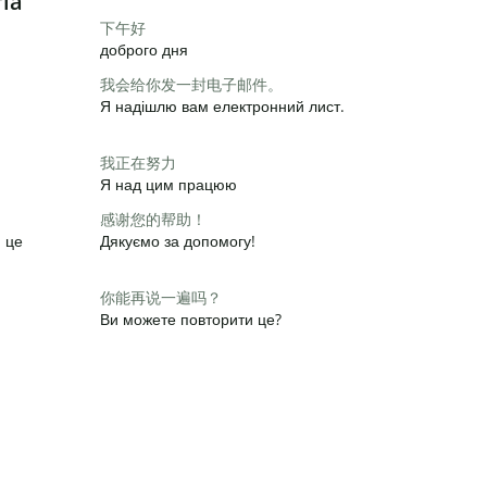
ria
下午好
доброго дня
我会给你发一封电子邮件。
Я надішлю вам електронний лист.
我正在努力
Я над цим працюю
感谢您的帮助！
и це
Дякуємо за допомогу!
你能再说一遍吗？
Ви можете повторити це?