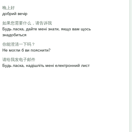
Saludos
晚上好
你好/嗨
добрий вечір
Привіт / Пр
如果您需要什么，请告诉我
你好吗？
Будь ласка, дайте мені знати, якщо вам щось
як справи
знадобиться
不客气
你能澄清一下吗？
Ні за що
Не могли б ви пояснити?
对不起/对
请给我发电子邮件
Вибачте / 
Будь ласка, надішліть мені електронний лист
最近的酒店
Де знаходи