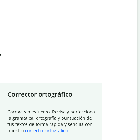
t
Corrector ortográfico
Resumid
Corrige sin esfuerzo. Revisa y perfecciona
Deja que el
la gramática, ortografía y puntuación de
Quillbot si
tus textos de forma rápida y sencilla con
investigació
nuestro
corrector ortográfico
.
electrónico
visión gener