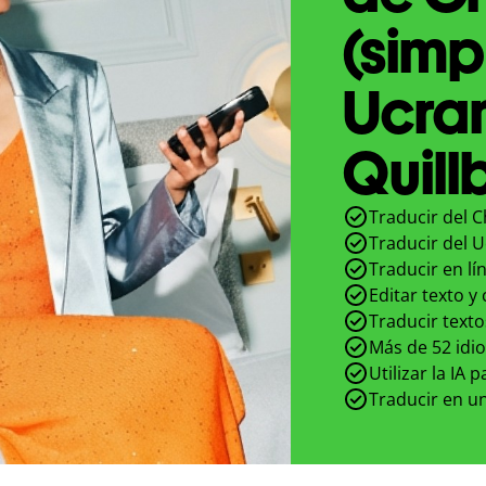
(simp
Ucra
Quill
Traducir del C
Traducir del U
Traducir en lí
Editar texto y
Traducir texto
Más de 52 idi
Utilizar la IA 
Traducir en un