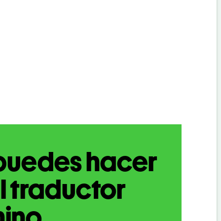
puedes hacer
l traductor
hino