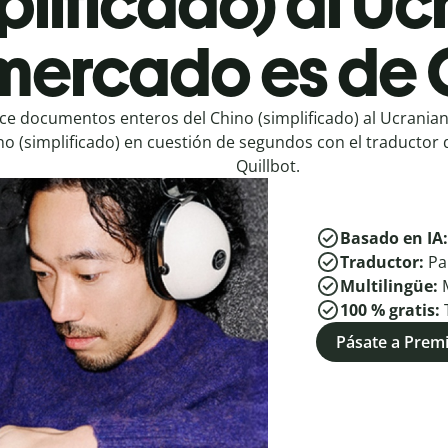
plificado) al U
mercado es de 
ce documentos enteros del Chino (simplificado) al Ucrania
no (simplificado) en cuestión de segundos con el traductor 
Quillbot.
Basado en IA
Traductor:
Pa
Multilingüe:
100 % gratis:
Pásate a Pre