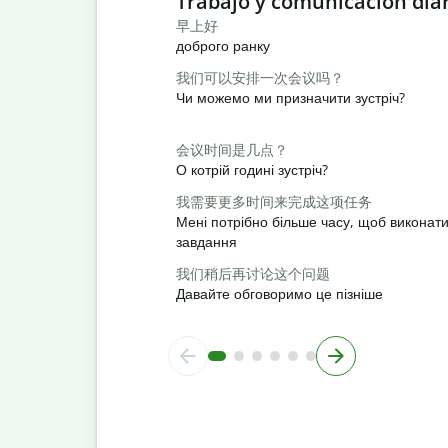
Trabajo y comunicación dia
早上好
доброго ранку
我们可以安排一次会议吗？
Чи можемо ми призначити зустріч?
会议时间是几点？
О котрій годині зустріч?
我需要更多时间来完成这项任务
Мені потрібно більше часу, щоб виконат
завдання
我们稍后再讨论这个问题
Давайте обговоримо це пізніше