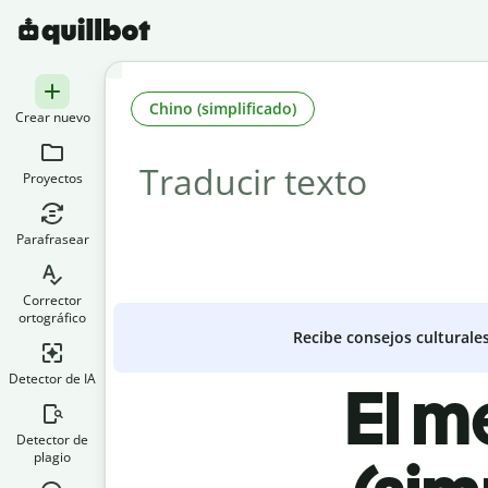
Chino (simplificado)
Crear nuevo
Proyectos
Parafrasear
Corrector
ortográfico
Recibe consejos culturale
Detector de IA
El m
Detector de
plagio