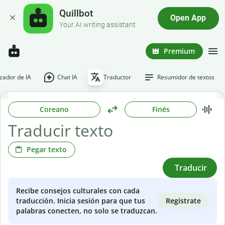
Quillbot
Open App
Your AI writing assistant
Premium
ador de IA
Chat IA
Traductor
Resumidor de textos
Coreano
Finés
Pegar texto
Traducir
Recibe consejos culturales con cada
Regístrate
traducción. Inicia sesión para que tus
palabras conecten, no solo se traduzcan.