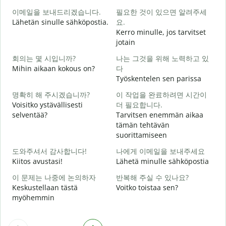
이메일을 보내드리겠습니다.
필요한 것이 있으면 알려주세
H
Lähetän sinulle sähköpostia.
요.
i
Kerro minulle, jos tarvitset
jotain
T
회의는 몇 시입니까?
나는 그것을 위해 노력하고 있
Mihin aikaan kokous on?
다
K
Työskentelen sen parissa
명확히 해 주시겠습니까?
이 작업을 완료하려면 시간이
H
Voisitko ystävällisesti
더 필요합니다.
selventää?
Tarvitsen enemmän aikaa
tämän tehtävän
suorittamiseen
M
도와주셔서 감사합니다!
나에게 이메일을 보내주세요
Kiitos avustasi!
Lähetä minulle sähköpostia
이 문제는 나중에 논의하자
반복해 주실 수 있나요?
Keskustellaan tästä
Voitko toistaa sen?
myöhemmin