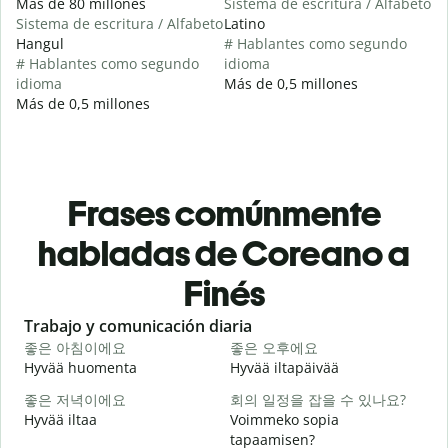
Más de 80 millones
Sistema de escritura / Alfabeto
Sistema de escritura / Alfabeto
Latino
Hangul
# Hablantes como segundo
# Hablantes como segundo
idioma
idioma
Más de 0,5 millones
Más de 0,5 millones
Frases comúnmente
habladas de Coreano a
Finés
Slide 1 of 6
Trabajo y comunicación diaria
S
좋은 아침이에요
좋은 오후에요
Hyvää huomenta
Hyvää iltapäivää
H
좋은 저녁이에요
회의 일정을 잡을 수 있나요?
Hyvää iltaa
Voimmeko sopia
N
tapaamisen?