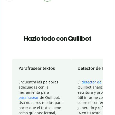
Hazlo todo con Quillbot
Parafrasear textos
Detector de IA
Encuentra las palabras
El
detector de IA
de
adecuadas con la
Quillbot analiza tu
herramienta para
escritura y proporcio
parafrasear
de Quillbot.
útil informe con detal
Usa nuestros modos para
sobre el contenido
hacer que el texto suene
generado y refinado p
como quieras: formal,
IA en tu texto.