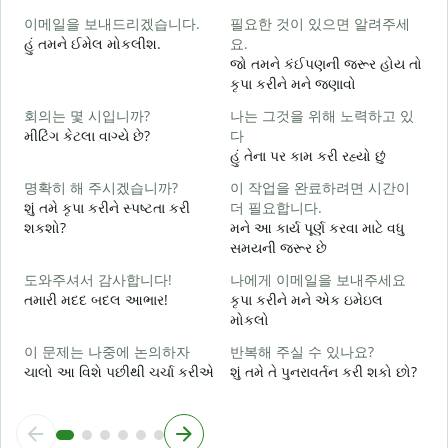
이메일을 보내드리겠습니다.
필요한 것이 있으면 알려주세
શ
હું તમને ઈમેલ મોકલીશ.
요.
જો તમને કંઈપણની જરૂર હોય તો
ત
કૃપા કરીને મને જણાવો
회의는 몇 시입니까?
나는 그것을 위해 노력하고 있
હ
મીટિંગ કેટલા વાગ્યે છે?
다
હું તેના પર કામ કરી રહ્યો છું
ગ
명확히 해 주시겠습니까?
이 작업을 완료하려면 시간이
શું તમે કૃપા કરીને સ્પષ્ટતા કરી
더 필요합니다.
શકશો?
મને આ કાર્ય પૂર્ણ કરવા માટે વધુ
સમયની જરૂર છે
સ
도와주셔서 감사합니다!
나에게 이메일을 보내주세요
તમારી મદદ બદલ આભાર!
કૃપા કરીને મને એક ઇમેઇલ
મોકલો
이 문제는 나중에 논의하자
반복해 주실 수 있나요?
ચાલો આ વિશે પછીથી ચર્ચા કરીએ
શું તમે તે પુનરાવર્તન કરી શકો છો?