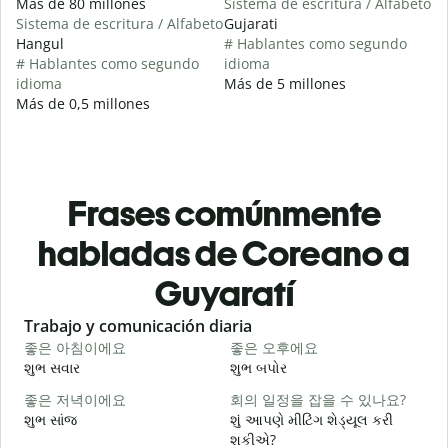
Más de 80 millones
Sistema de escritura / Alfabeto
Sistema de escritura / Alfabeto
Gujarati
Hangul
# Hablantes como segundo
# Hablantes como segundo
idioma
idioma
Más de 5 millones
Más de 0,5 millones
Frases comúnmente
habladas de Coreano a
Guyaratí
Slide 1 of 6
Trabajo y comunicación diaria
S
좋은 아침이에요
좋은 오후에요
શુભ સવાર
શુભ બપોર
હ
좋은 저녁이에요
회의 일정을 잡을 수 있나요?
શુભ સાંજ
શું આપણે મીટિંગ શેડ્યૂલ કરી
મ
શકીએ?