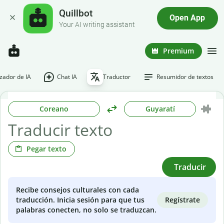
Quillbot
Open App
Your AI writing assistant
Premium
ador de IA
Chat IA
Traductor
Resumidor de textos
Coreano
Guyaratí
Pegar texto
Traducir
Recibe consejos culturales con cada
Regístrate
traducción. Inicia sesión para que tus
palabras conecten, no solo se traduzcan.