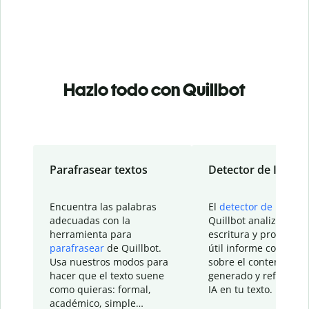
Hazlo todo con Quillbot
Parafrasear textos
Detector de IA
Encuentra las palabras
El
detector de IA
de
adecuadas con la
Quillbot analiza tu
herramienta para
escritura y proporcio
parafrasear
de Quillbot.
útil informe con detal
Usa nuestros modos para
sobre el contenido
hacer que el texto suene
generado y refinado p
como quieras: formal,
IA en tu texto.
académico, simple…