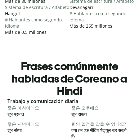
Más de 80 millones
Sistema de escritura / Alfabeto
Sistema de escritura / Alfabeto
Devanagari
Hangul
# Hablantes como segundo
# Hablantes como segundo
idioma
idioma
Más de 265 millones
Más de 0,5 millones
Frases comúnmente
habladas de Coreano a
Hindi
Slide 1 of 6
Trabajo y comunicación diaria
S
좋은 아침이에요
좋은 오후에요
शुभ प्रभात
शुभ दोपहर
ह
좋은 저녁이에요
회의 일정을 잡을 수 있나요?
शुभ संध्या
क्या हम एक मीटिंग शेड्यूल कर सकते
म
हैं?