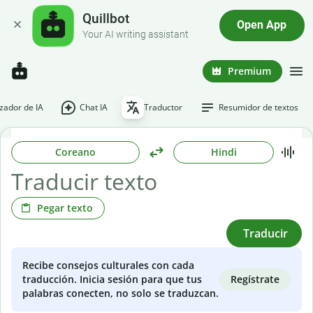
Quillbot
Open App
Your AI writing assistant
Premium
ador de IA
Chat IA
Traductor
Resumidor de textos
Coreano
Hindi
Pegar texto
Traducir
Recibe consejos culturales con cada
Regístrate
traducción. Inicia sesión para que tus
palabras conecten, no solo se traduzcan.