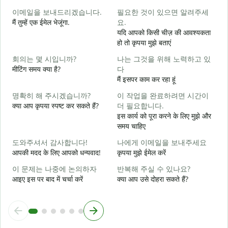
이메일을 보내드리겠습니다.
필요한 것이 있으면 알려주세
स
मैं तुम्हें एक ईमेल भेजूंगा.
요.
यदि आपको किसी चीज़ की आवश्यकता
आ
हो तो कृपया मुझे बताएं
회의는 몇 시입니까?
나는 그것을 위해 노력하고 있
हा
मीटिंग समय क्या है?
다
मैं इसपर काम कर रहा हूं
अ
명확히 해 주시겠습니까?
이 작업을 완료하려면 시간이
क्या आप कृपया स्पष्ट कर सकते हैं?
더 필요합니다.
इस कार्य को पूरा करने के लिए मुझे और
समय चाहिए
न
도와주셔서 감사합니다!
나에게 이메일을 보내주세요
आपकी मदद के लिए आपको धन्यवाद!
कृपया मुझे ईमेल करें
이 문제는 나중에 논의하자
반복해 주실 수 있나요?
आइए इस पर बाद में चर्चा करें
क्या आप उसे दोहरा सकते हैं?