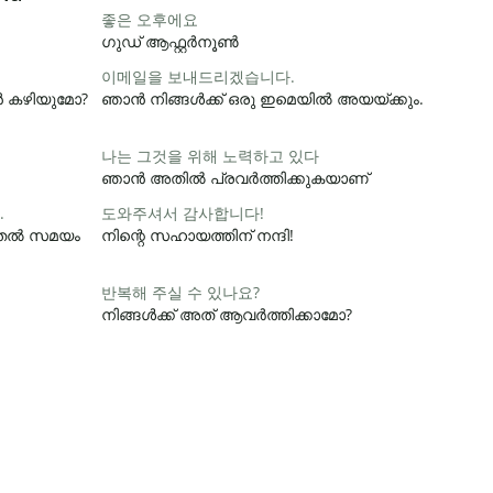
좋은 오후에요
ഗുഡ് ആഫ്റ്റർനൂൺ
이메일을 보내드리겠습니다.
ാൻ കഴിയുമോ?
ഞാൻ നിങ്ങൾക്ക് ഒരു ഇമെയിൽ അയയ്ക്കും.
나는 그것을 위해 노력하고 있다
ഞാൻ അതിൽ പ്രവർത്തിക്കുകയാണ്
.
도와주셔서 감사합니다!
ൂടുതൽ സമയം
നിന്റെ സഹായത്തിന് നന്ദി!
반복해 주실 수 있나요?
നിങ്ങൾക്ക് അത് ആവർത്തിക്കാമോ?