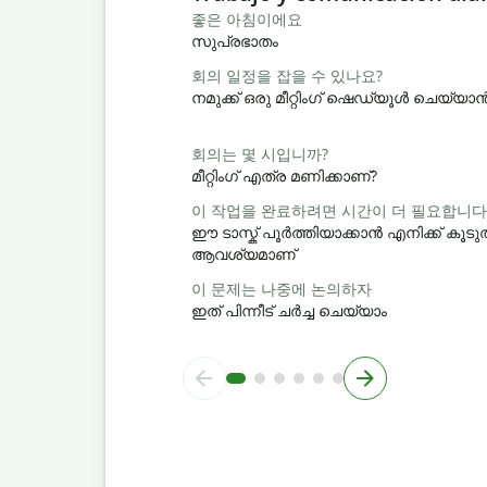
좋은 아침이에요
സുപ്രഭാതം
회의 일정을 잡을 수 있나요?
നമുക്ക് ഒരു മീറ്റിംഗ് ഷെഡ്യൂൾ ചെയ്യ
회의는 몇 시입니까?
മീറ്റിംഗ് എത്ര മണിക്കാണ്?
이 작업을 완료하려면 시간이 더 필요합니다
ഈ ടാസ്ക് പൂർത്തിയാക്കാൻ എനിക്ക് ക
ആവശ്യമാണ്
이 문제는 나중에 논의하자
ഇത് പിന്നീട് ചർച്ച ചെയ്യാം