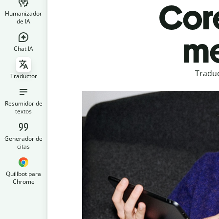
Cor
Humanizador
de IA
me
Chat IA
Traduc
Traductor
Resumidor de
textos
Generador de
citas
Quillbot para
Chrome