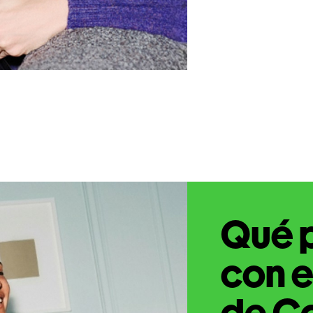
Qué 
con e
de C