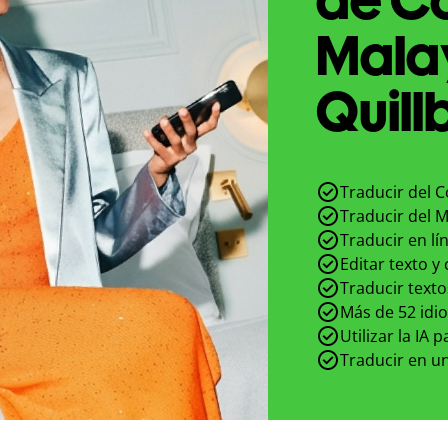
Mala
Quill
Traducir del 
Traducir del 
Traducir en lí
Editar texto y
Traducir texto
Más de 52 idi
Utilizar la IA 
Traducir en un