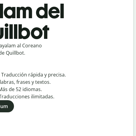
lam del
illbot
ayalam al Coreano
e Quillbot.
:
Traducción rápida y precisa.
labras, frases y textos.
Más de
52
idiomas.
Traducciones ilimitadas.
mium