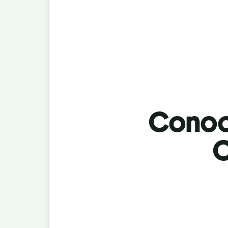
Conoci
C