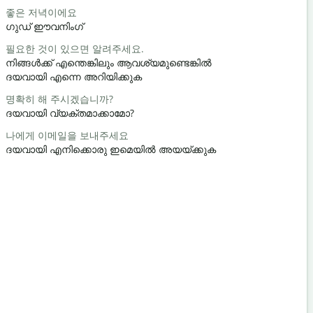
좋은 저녁이에요
안녕 / 안녕
ഗുഡ് ഈവനിംഗ്
ഹലോ / ഹ
필요한 것이 있으면 알려주세요.
어떻게 지내
നിങ്ങൾക്ക് എന്തെങ്കിലും ആവശ്യമുണ്ടെങ്കിൽ
സുഖമാണേ
ദയവായി എന്നെ അറിയിക്കുക
천만에요
명확히 해 주시겠습니까?
നിനക്ക് സ
ദയവായി വ്യക്തമാക്കാമോ?
실례합니다
나에게 이메일을 보내주세요
ക്ഷമിക്കണം
ദയവായി എനിക്കൊരു ഇമെയിൽ അയയ്ക്കുക
가장 가까운
അടുത്തെവി