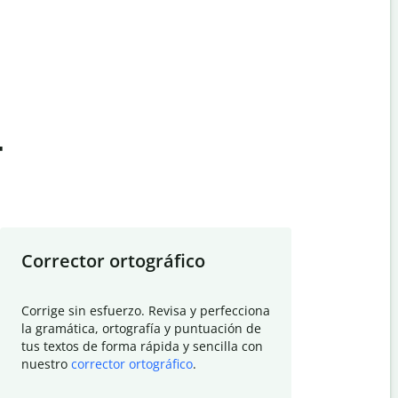
t
Corrector ortográfico
Resumid
Corrige sin esfuerzo. Revisa y perfecciona
Deja que el
la gramática, ortografía y puntuación de
Quillbot si
tus textos de forma rápida y sencilla con
investigació
nuestro
corrector ortográfico
.
electrónico
visión gener