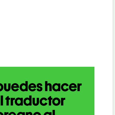
puedes hacer
l traductor
oreano al