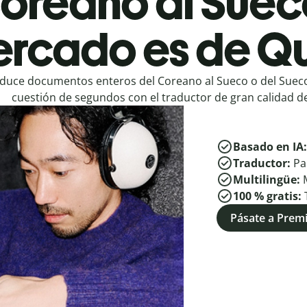
oreano al Suec
rcado es de Qu
duce documentos enteros del Coreano al Sueco o del Suec
cuestión de segundos con el traductor de gran calidad de
Basado en IA
Traductor:
Pa
Multilingüe:
100 % gratis:
Pásate a Pre