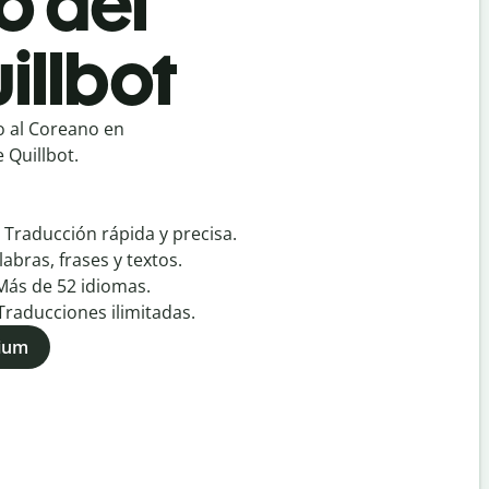
o del
illbot
o al Coreano en
 Quillbot.
:
Traducción rápida y precisa.
labras, frases y textos.
Más de
52
idiomas.
Traducciones ilimitadas.
mium