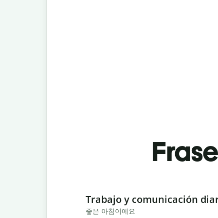
Fras
Slide 1 of 6
Trabajo y comunicación dia
좋은 아침이에요