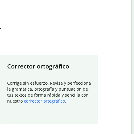
t
Corrector ortográfico
Resumid
Corrige sin esfuerzo. Revisa y perfecciona
Deja que el
la gramática, ortografía y puntuación de
Quillbot si
tus textos de forma rápida y sencilla con
investigació
nuestro
corrector ortográfico
.
electrónico
visión gener