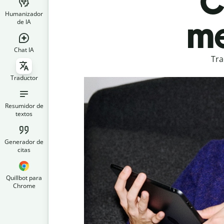
C
Humanizador
me
de IA
Chat IA
Tra
Traductor
Resumidor de
textos
Generador de
citas
Quillbot para
Chrome