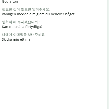
God afton
Hej / hej
필요한 것이 있으면 알려주세요.
어떻게 지내
Vänligen meddela mig om du behöver något
Hur mår d
명확히 해 주시겠습니까?
천만에요
Kan du snälla förtydliga?
Du är väl
나에게 이메일을 보내주세요
실례합니다
Skicka mig ett mail
Ursäkta mi
가장 가까운
Var ligger