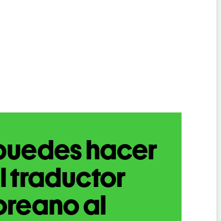
puedes hacer
l traductor
oreano al