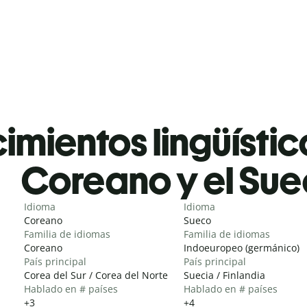
mientos lingüístic
Coreano y el Su
Idioma
Idioma
Coreano
Sueco
Familia de idiomas
Familia de idiomas
Coreano
Indoeuropeo (germánico)
País principal
País principal
Corea del Sur / Corea del Norte
Suecia / Finlandia
Hablado en # países
Hablado en # países
+3
+4