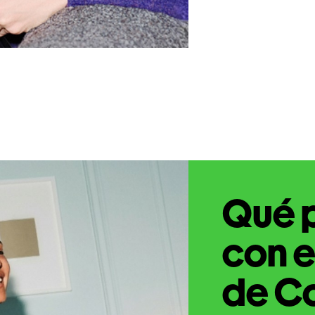
Qué 
con e
de C