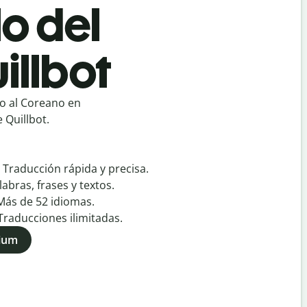
o del
illbot
o al Coreano en
 Quillbot.
:
Traducción rápida y precisa.
labras, frases y textos.
Más de
52
idiomas.
Traducciones ilimitadas.
mium