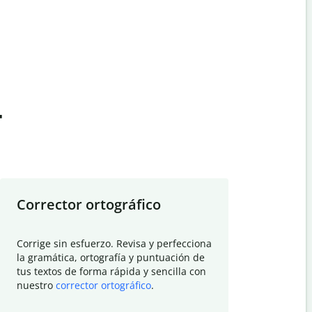
t
Corrector ortográfico
Resumid
Corrige sin esfuerzo. Revisa y perfecciona
Deja que el
la gramática, ortografía y puntuación de
Quillbot si
tus textos de forma rápida y sencilla con
investigació
nuestro
corrector ortográfico
.
electrónico
visión gener