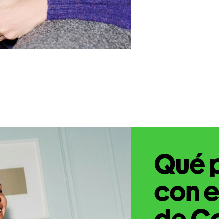
Qué 
con e
de C