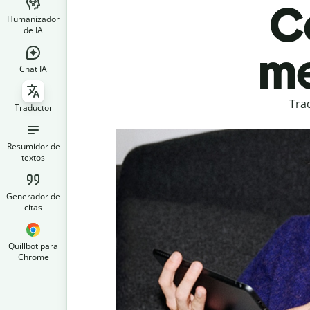
C
Humanizador
de IA
me
Chat IA
Tra
Traductor
Resumidor de
textos
Generador de
citas
Quillbot para
Chrome