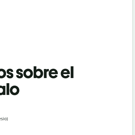
os sobre el
alo
sio)