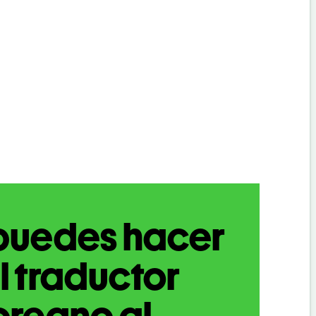
puedes hacer
l traductor
oreano al