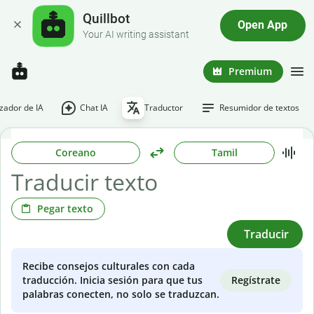
Quillbot
Open App
Your AI writing assistant
Premium
ador de IA
Chat IA
Traductor
Resumidor de textos
Coreano
Tamil
Pegar texto
Traducir
Recibe consejos culturales con cada
Regístrate
traducción. Inicia sesión para que tus
palabras conecten, no solo se traduzcan.