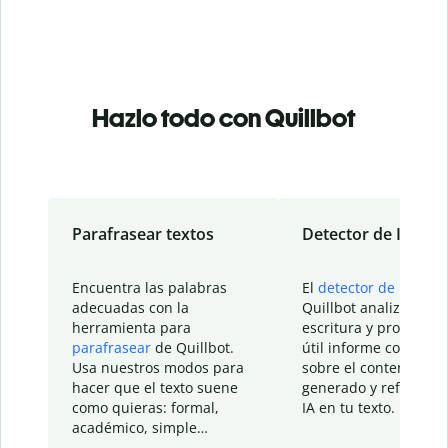
Hazlo todo con Quillbot
Parafrasear textos
Detector de IA
Encuentra las palabras
El
detector de IA
de
adecuadas con la
Quillbot analiza tu
herramienta para
escritura y proporcio
parafrasear
de Quillbot.
útil informe con detal
Usa nuestros modos para
sobre el contenido
hacer que el texto suene
generado y refinado p
como quieras: formal,
IA en tu texto.
académico, simple…