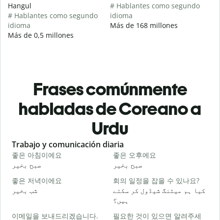
Hangul
# Hablantes como segundo
# Hablantes como segundo
idioma
idioma
Más de 168 millones
Más de 0,5 millones
Frases comúnmente
habladas de Coreano a
Urdu
Slide 1 of 6
Trabajo y comunicación diaria
S
좋은 아침이에요
좋은 오후에요
و
صبح بخیر
صبح بخیر
좋은 저녁이에요
회의 일정을 잡을 수 있나요?
۔
کیا ہم میٹنگ شیڈول کر سکتے
شب بخیر
ہیں؟
이메일을 보내드리겠습니다.
필요한 것이 있으면 알려주세
گ