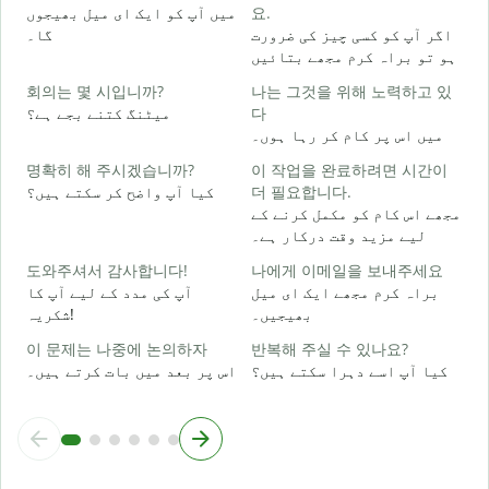
میں آپ کو ایک ای میل بھیجوں
요.
اگر آپ کو کسی چیز کی ضرورت
گا۔
۔
ہو تو براہ کرم مجھے بتائیں
회의는 몇 시입니까?
나는 그것을 위해 노력하고 있
ں
میٹنگ کتنے بجے ہے؟
다
میں اس پر کام کر رہا ہوں۔
명확히 해 주시겠습니까?
이 작업을 완료하려면 시간이
ع
کیا آپ واضح کر سکتے ہیں؟
더 필요합니다.
مجھے اس کام کو مکمل کرنے کے
لیے مزید وقت درکار ہے۔
؟
도와주셔서 감사합니다!
나에게 이메일을 보내주세요
براہ کرم مجھے ایک ای میل
آپ کی مدد کے لیے آپ کا
بھیجیں۔
شکریہ!
이 문제는 나중에 논의하자
반복해 주실 수 있나요?
کیا آپ اسے دہرا سکتے ہیں؟
اس پر بعد میں بات کرتے ہیں۔