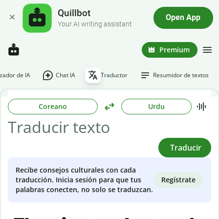
Quillbot
Open App
Your AI writing assistant
Premium
ador de IA
Chat IA
Traductor
Resumidor de textos
Coreano
Urdu
Traducir
Recibe consejos culturales con cada
Regístrate
traducción. Inicia sesión para que tus
palabras conecten, no solo se traduzcan.