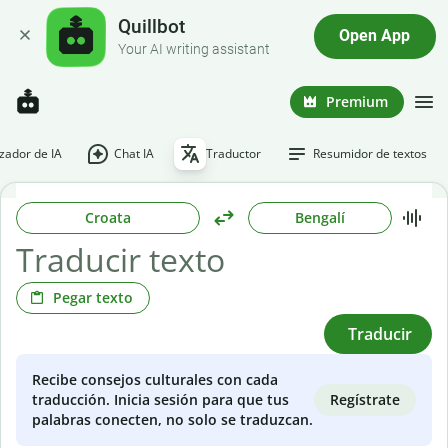
Quillbot
Open App
Your AI writing assistant
Premium
ador de IA
Chat IA
Traductor
Resumidor de textos
Croata
Bengalí
Pegar texto
Traducir
Recibe consejos culturales con cada
Regístrate
traducción. Inicia sesión para que tus
palabras conecten, no solo se traduzcan.