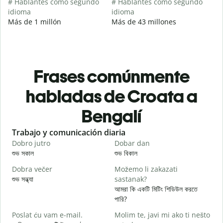
# Hablantes como segundo
# Hablantes como segundo
idioma
idioma
Más de 1 millón
Más de 43 millones
Frases comúnmente
habladas de Croata a
Bengalí
Slide 1 of 6
Trabajo y comunicación diaria
S
Dobro jutro
Dobar dan
B
শুভ সকাল
শুভ বিকাল
হ
Dobra večer
Možemo li zakazati
M
শুভ সন্ধ্যা
sastanak?
আ
আমরা কি একটি মিটিং শিডিউল করতে
D
পারি?
শ
Poslat ću vam e-mail.
Molim te, javi mi ako ti nešto