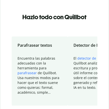
Hazlo todo con Quillbot
Parafrasear textos
Detector de IA
Encuentra las palabras
El
detector de IA
de
adecuadas con la
Quillbot analiza tu
herramienta para
escritura y proporcio
parafrasear
de Quillbot.
útil informe con detal
Usa nuestros modos para
sobre el contenido
hacer que el texto suene
generado y refinado p
como quieras: formal,
IA en tu texto.
académico, simple…