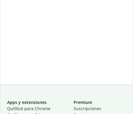
Apps y extensiones
Premium
Quillbot para Chrome
Suscripciones
Quillbot para Edge
Precios
Quillbot para Safari
Para equipos
Quillbot para Android
Afiliación