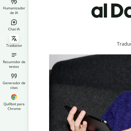
al D
Humanizador
de IA
Chat IA
Traduc
Traductor
Resumidor de
textos
Generador de
citas
Quillbot para
Chrome