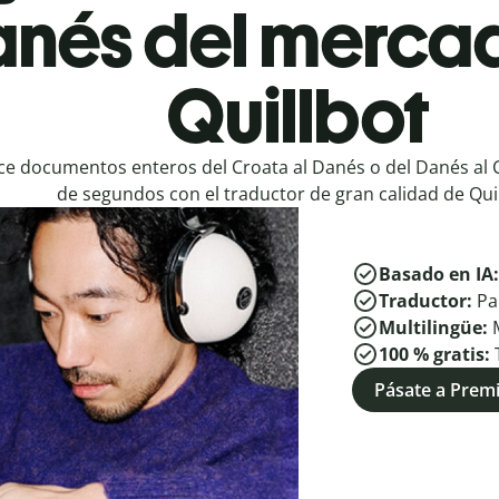
anés del merca
Quillbot
e documentos enteros del Croata al Danés o del Danés al 
de segundos con el traductor de gran calidad de Quil
Basado en IA
Traductor:
Pa
Multilingüe:
100 % gratis:
Pásate a Pre