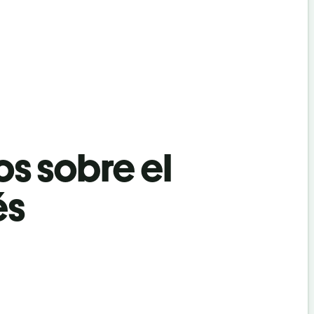
os sobre el
és