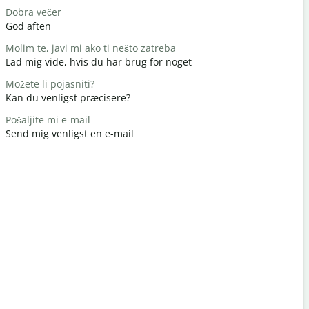
Dobra večer
Bok/Bok
God aften
Hej / Hej
Molim te, javi mi ako ti nešto zatreba
Kako ste?
Lad mig vide, hvis du har brug for noget
Hvordan h
Možete li pojasniti?
Nema na 
Kan du venligst præcisere?
Du er vel
Pošaljite mi e-mail
Oprostite /
Send mig venligst en e-mail
Undskyld m
Gdje je naj
Hvor er de