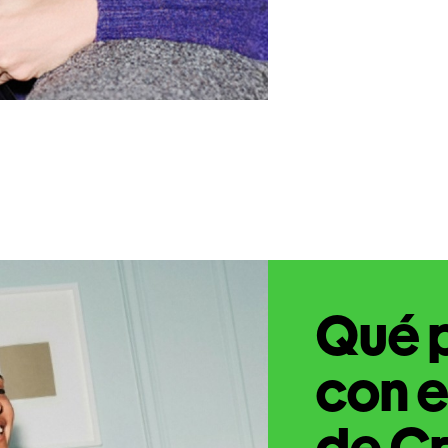
Qué 
con e
de Cr