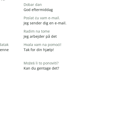
Dobar dan
God eftermiddag
Poslat ću vam e-mail.
Jeg sender dig en e-mail.
Radim na tome
Jeg arbejder på det
datak
Hvala vam na pomoći!
 denne
Tak for din hjælp!
Možeš li to ponoviti?
Kan du gentage det?