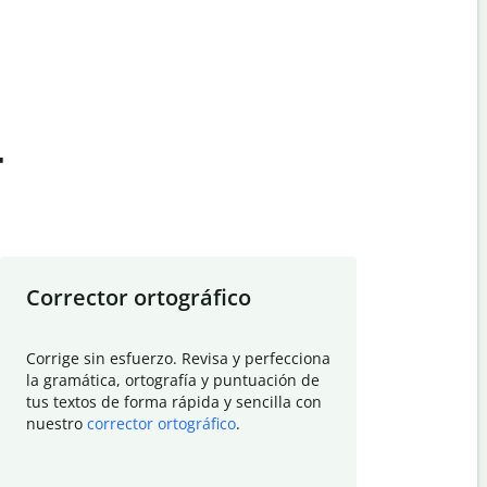
t
Corrector ortográfico
Resumid
Corrige sin esfuerzo. Revisa y perfecciona
Deja que el
la gramática, ortografía y puntuación de
Quillbot si
tus textos de forma rápida y sencilla con
investigació
nuestro
corrector ortográfico
.
electrónico
visión gener