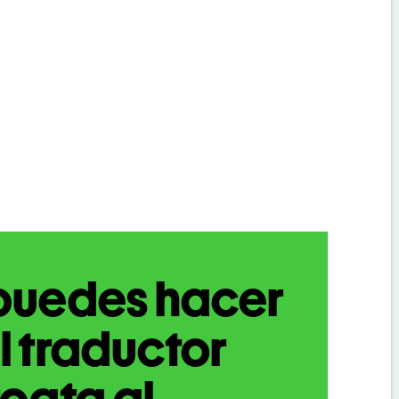
puedes hacer
l traductor
oata al