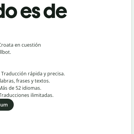
do es de
Croata en cuestión
lbot.
:
Traducción rápida y precisa.
labras, frases y textos.
Más de
52
idiomas.
Traducciones ilimitadas.
mium