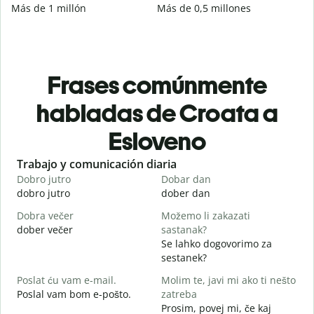
Más de 1 millón
Más de 0,5 millones
Frases comúnmente
habladas de Croata a
Esloveno
Slide 1 of 6
Trabajo y comunicación diaria
S
Dobro jutro
Dobar dan
B
dobro jutro
dober dan
Ž
Dobra večer
Možemo li zakazati
M
dober večer
sastanak?
m
Se lahko dogovorimo za
D
sestanek?
D
Poslat ću vam e-mail.
Molim te, javi mi ako ti nešto
Poslal vam bom e-pošto.
zatreba
V
Prosim, povej mi, če kaj