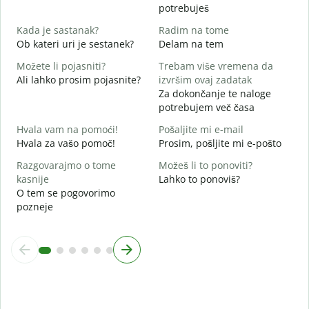
potrebuješ
d
d
Kada je sastanak?
Radim na tome
Ob kateri uri je sestanek?
Delam na tem
A
Možete li pojasniti?
Trebam više vremena da
Ali lahko prosim pojasnite?
izvršim ovaj zadatak
G
Za dokončanje te naloge
K
potrebujem več časa
Hvala vam na pomoći!
Pošaljite mi e-mail
Hvala za vašo pomoč!
Prosim, pošljite mi e-pošto
Razgovarajmo o tome
Možeš li to ponoviti?
kasnije
Lahko to ponoviš?
O tem se pogovorimo
pozneje