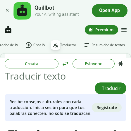
Quillbot
Open App
Your AI writing assistant
Premium
ador de IA
Chat IA
Traductor
Resumidor de textos
Croata
Esloveno
Traducir
Recibe consejos culturales con cada
Regístrate
traducción. Inicia sesión para que tus
palabras conecten, no solo se traduzcan.