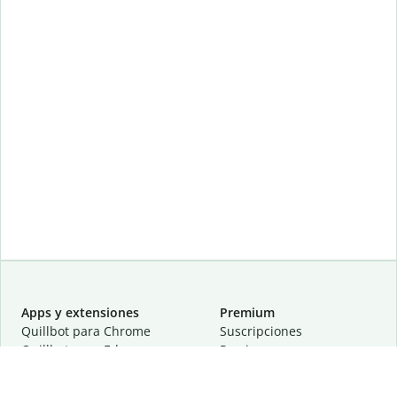
Apps y extensiones
Premium
Quillbot para Chrome
Suscripciones
Quillbot para Edge
Precios
Quillbot para Safari
Para equipos
Quillbot para Android
Afiliación