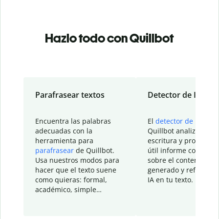
Hazlo todo con Quillbot
Parafrasear textos
Detector de IA
Encuentra las palabras
El
detector de IA
de
adecuadas con la
Quillbot analiza tu
herramienta para
escritura y proporcio
parafrasear
de Quillbot.
útil informe con detal
Usa nuestros modos para
sobre el contenido
hacer que el texto suene
generado y refinado p
como quieras: formal,
IA en tu texto.
académico, simple…