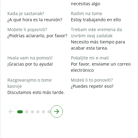
D
necesitas algo
d
Kada je sastanak?
Radim na tome
S
¿A qué hora es la reunión?
Estoy trabajando en ello
Možete li pojasniti?
Trebam više vremena da
A
¿Podrías aclararlo, por favor?
izvršim ovaj zadatak
Necesito más tiempo para
G
acabar esta tarea.
¿
c
Hvala vam na pomoći!
Pošaljite mi e-mail
¡Gracias por tu ayuda!
Por favor, envíame un correo
electrónico
Razgovarajmo o tome
Možeš li to ponoviti?
kasnije
¿Puedes repetir eso?
Discutamos esto más tarde.