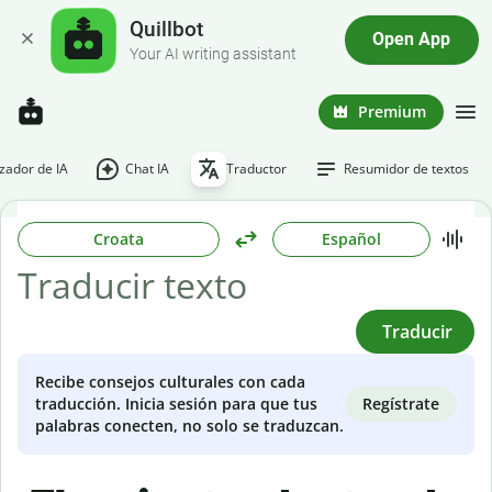
Quillbot
Open App
Your AI writing assistant
Premium
ador de IA
Chat IA
Traductor
Resumidor de textos
Croata
Español
Traducir
Recibe consejos culturales con cada
Regístrate
traducción. Inicia sesión para que tus
palabras conecten, no solo se traduzcan.