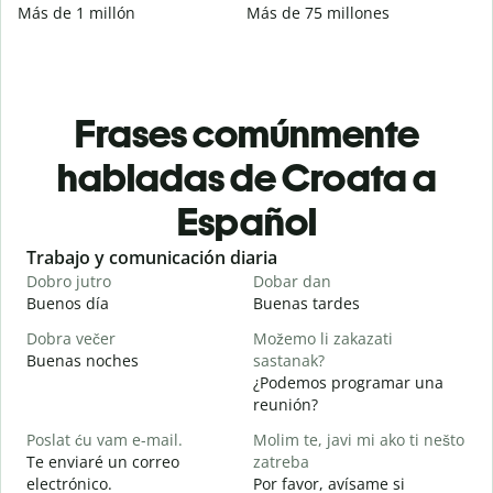
Más de 1 millón
Más de 75 millones
Frases comúnmente
habladas de Croata a
Español
Slide 1 of 6
Trabajo y comunicación diaria
S
Dobro jutro
Dobar dan
B
Buenos día
Buenas tardes
H
Dobra večer
Možemo li zakazati
M
Buenas noches
sastanak?
M
¿Podemos programar una
D
reunión?
B
Poslat ću vam e-mail.
Molim te, javi mi ako ti nešto
n
Te enviaré un correo
zatreba
electrónico.
Por favor, avísame si