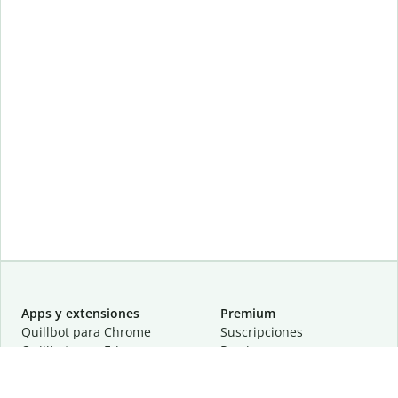
Apps y extensiones
Premium
Quillbot para Chrome
Suscripciones
Quillbot para Edge
Precios
Quillbot para Safari
Para equipos
Quillbot para Android
Afiliación