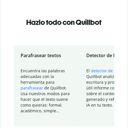
Hazlo todo con Quillbot
Parafrasear textos
Detector de IA
Encuentra las palabras
El
detector de IA
de
adecuadas con la
Quillbot analiza tu
herramienta para
escritura y proporcio
parafrasear
de Quillbot.
útil informe con detal
Usa nuestros modos para
sobre el contenido
hacer que el texto suene
generado y refinado p
como quieras: formal,
IA en tu texto.
académico, simple…