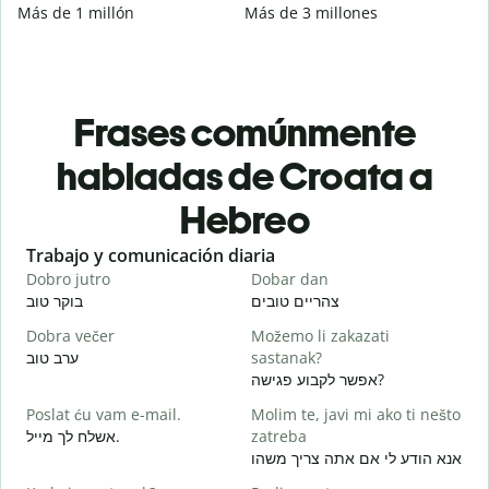
Más de 1 millón
Más de 3 millones
Frases comúnmente
habladas de Croata a
Hebreo
Slide 1 of 6
Trabajo y comunicación diaria
S
Dobro jutro
Dobar dan
B
י
צהריים טובים
בוקר טוב
Dobra večer
Možemo li zakazati
M
ערב טוב
sastanak?
א
אפשר לקבוע פגישה?
D
Poslat ću vam e-mail.
Molim te, javi mi ako ti nešto
ב
אשלח לך מייל.
zatreba
אנא הודע לי אם אתה צריך משהו
ן