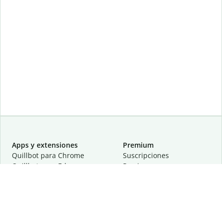
Apps y extensiones
Premium
Quillbot para Chrome
Suscripciones
Quillbot para Edge
Precios
Quillbot para Safari
Para equipos
Quillbot para Android
Afiliación
Quillbot para iOS
Solicita una demostración
Quillbot para Windows
Quillbot para macOS