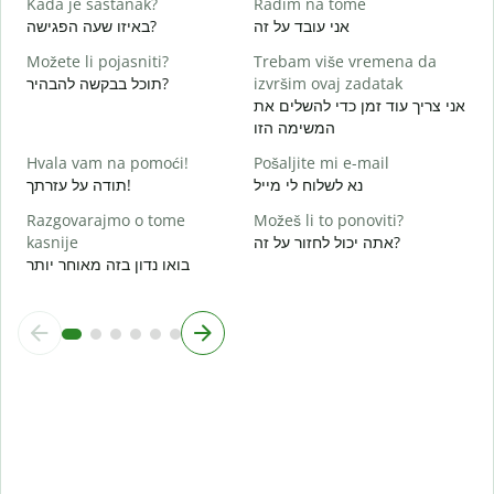
Kada je sastanak?
Radim na tome
d
אני עובד על זה
באיזו שעה הפגישה?
א
Možete li pojasniti?
Trebam više vremena da
תוכל בבקשה להבהיר?
izvršim ovaj zadatak
ת
אני צריך עוד זמן כדי להשלים את
המשימה הזו
G
Hvala vam na pomoći!
Pošaljite mi e-mail
נא לשלוח לי מייל
תודה על עזרתך!
Razgovarajmo o tome
Možeš li to ponoviti?
kasnije
אתה יכול לחזור על זה?
בואו נדון בזה מאוחר יותר