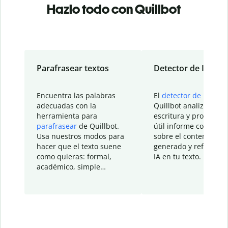
Hazlo todo con Quillbot
Parafrasear textos
Detector de IA
Encuentra las palabras
El
detector de IA
de
adecuadas con la
Quillbot analiza tu
herramienta para
escritura y proporcio
parafrasear
de Quillbot.
útil informe con detal
Usa nuestros modos para
sobre el contenido
hacer que el texto suene
generado y refinado p
como quieras: formal,
IA en tu texto.
académico, simple…