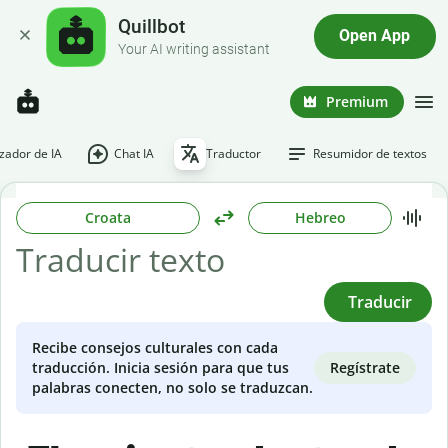
Quillbot
Open App
Your AI writing assistant
Premium
ador de IA
Chat IA
Traductor
Resumidor de textos
Croata
Hebreo
Traducir
Recibe consejos culturales con cada
Regístrate
traducción. Inicia sesión para que tus
palabras conecten, no solo se traduzcan.