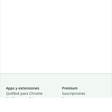
Apps y extensiones
Premium
Quillbot para Chrome
Suscripciones
Quillbot para Edge
Precios
Quillbot para Safari
Para equipos
Quillbot para Android
Afiliación