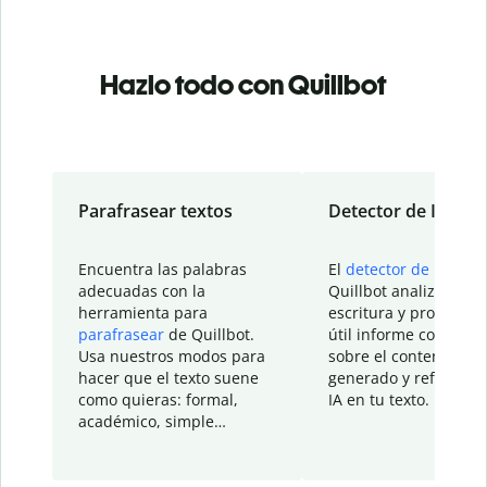
Hazlo todo con Quillbot
Parafrasear textos
Detector de IA
Encuentra las palabras
El
detector de IA
de
adecuadas con la
Quillbot analiza tu
herramienta para
escritura y proporcio
parafrasear
de Quillbot.
útil informe con detal
Usa nuestros modos para
sobre el contenido
hacer que el texto suene
generado y refinado p
como quieras: formal,
IA en tu texto.
académico, simple…