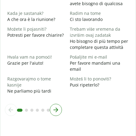
avete bisogno di qualcosa
d
S
Kada je sastanak?
Radim na tome
A che ora è la riunione?
Ci sto lavorando
A
Možete li pojasniti?
Trebam više vremena da
Potresti per favore chiarire?
izvršim ovaj zadatak
G
Ho bisogno di più tempo per
D
completare questa attività
v
Hvala vam na pomoći!
Pošaljite mi e-mail
Grazie per l'aiuto!
Per favore mandami una
email
Razgovarajmo o tome
Možeš li to ponoviti?
kasnije
Puoi ripeterlo?
Ne parliamo più tardi