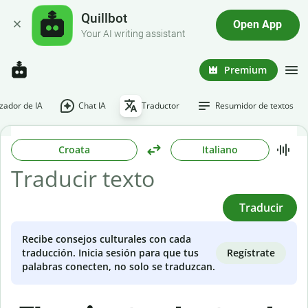
Quillbot
Open App
Your AI writing assistant
Premium
ador de IA
Chat IA
Traductor
Resumidor de textos
Croata
Italiano
Traducir
Recibe consejos culturales con cada
Regístrate
traducción. Inicia sesión para que tus
palabras conecten, no solo se traduzcan.