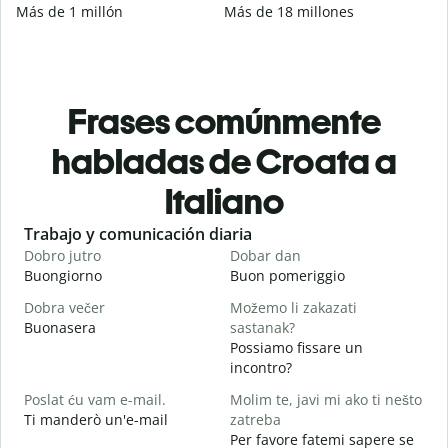
Más de 1 millón
Más de 18 millones
Frases comúnmente
habladas de Croata a
Italiano
Slide 1 of 6
Trabajo y comunicación diaria
S
Dobro jutro
Dobar dan
B
Buongiorno
Buon pomeriggio
C
Dobra večer
Možemo li zakazati
M
Buonasera
sastanak?
M
Possiamo fissare un
D
incontro?
B
Poslat ću vam e-mail.
Molim te, javi mi ako ti nešto
Ti manderò un'e-mail
zatreba
P
Per favore fatemi sapere se