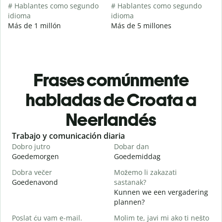
# Hablantes como segundo
# Hablantes como segundo
idioma
idioma
Más de 1 millón
Más de 5 millones
Frases comúnmente
habladas de Croata a
Neerlandés
Slide 1 of 6
Trabajo y comunicación diaria
S
Dobro jutro
Dobar dan
B
Goedemorgen
Goedemiddag
H
Dobra večer
Možemo li zakazati
M
Goedenavond
sastanak?
M
Kunnen we een vergadering
D
plannen?
G
Poslat ću vam e-mail.
Molim te, javi mi ako ti nešto