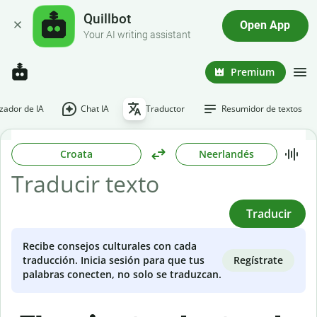
Quillbot
Open App
Your AI writing assistant
Premium
ador de IA
Chat IA
Traductor
Resumidor de textos
Croata
Neerlandés
Traducir
Recibe consejos culturales con cada
Regístrate
traducción. Inicia sesión para que tus
palabras conecten, no solo se traduzcan.