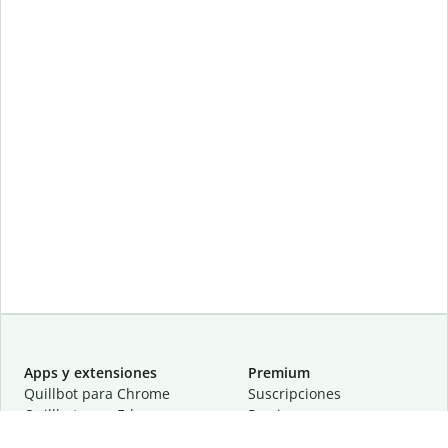
Apps y extensiones
Premium
Quillbot para Chrome
Suscripciones
Quillbot para Edge
Precios
Quillbot para Safari
Para equipos