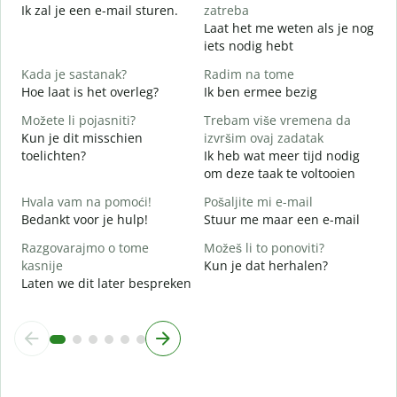
Ik zal je een e-mail sturen.
zatreba
Laat het me weten als je nog
G
iets nodig hebt
d
Kada je sastanak?
Radim na tome
J
Hoe laat is het overleg?
Ik ben ermee bezig
Možete li pojasniti?
Trebam više vremena da
T
Kun je dit misschien
izvršim ovaj zadatak
toelichten?
Ik heb wat meer tijd nodig
G
om deze taak te voltooien
W
h
Hvala vam na pomoći!
Pošaljite mi e-mail
Bedankt voor je hulp!
Stuur me maar een e-mail
Razgovarajmo o tome
Možeš li to ponoviti?
kasnije
Kun je dat herhalen?
Laten we dit later bespreken