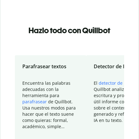
Hazlo todo con Quillbot
Parafrasear textos
Detector de IA
Encuentra las palabras
El
detector de IA
de
adecuadas con la
Quillbot analiza tu
herramienta para
escritura y proporcio
parafrasear
de Quillbot.
útil informe con detal
Usa nuestros modos para
sobre el contenido
hacer que el texto suene
generado y refinado p
como quieras: formal,
IA en tu texto.
académico, simple…