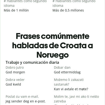
# Hablantes como segundo
# Hablantes como segundo
idioma
idioma
Más de 1 millón
Más de 0,5 millones
Frases comúnmente
habladas de Croata a
Noruego
Slide 1 of 6
Trabajo y comunicación diaria
S
Dobro jutro
Dobar dan
B
God morgen
God ettermiddag
H
Dobra večer
Možemo li zakazati
M
God kveld
sastanak?
J
Kan vi avtale et møte?
D
Poslat ću vam e-mail.
Molim te, javi mi ako ti nešto
G
Jeg sender deg en e-post.
zatreba