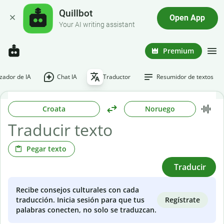
Quillbot
Open App
Your AI writing assistant
Premium
ador de IA
Chat IA
Traductor
Resumidor de textos
Croata
Noruego
Pegar texto
Traducir
Recibe consejos culturales con cada
Regístrate
traducción. Inicia sesión para que tus
palabras conecten, no solo se traduzcan.