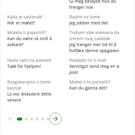
Gi meg beskjed hvis du
D
trenger noe
d
Kada je sastanak?
Radim na tome
J
Når er møtet?
Jeg jobber med det
Možete li pojasniti?
Trebam više vremena da
A
Kan du være så snill å
izvršim ovaj zadatak
avklare?
Jeg trenger mer tid til å
G
fullføre denne oppgaven
H
h
Hvala vam na pomoći!
Pošaljite mi e-mail
Takk for hjelpen!
Vennligst send meg en e-
post
Razgovarajmo o tome
Možeš li to ponoviti?
kasnije
Kan du gjenta det?
La oss diskutere dette
senere