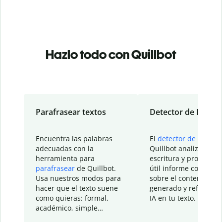
Hazlo todo con Quillbot
Parafrasear textos
Detector de IA
Encuentra las palabras
El
detector de IA
de
adecuadas con la
Quillbot analiza tu
herramienta para
escritura y proporcio
parafrasear
de Quillbot.
útil informe con detal
Usa nuestros modos para
sobre el contenido
hacer que el texto suene
generado y refinado p
como quieras: formal,
IA en tu texto.
académico, simple…