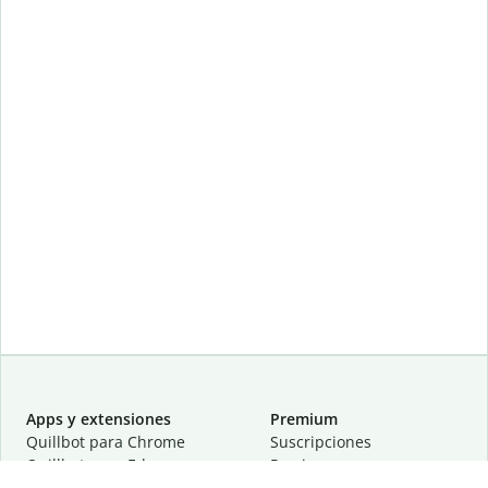
Apps y extensiones
Premium
Quillbot para Chrome
Suscripciones
Quillbot para Edge
Precios
Quillbot para Safari
Para equipos