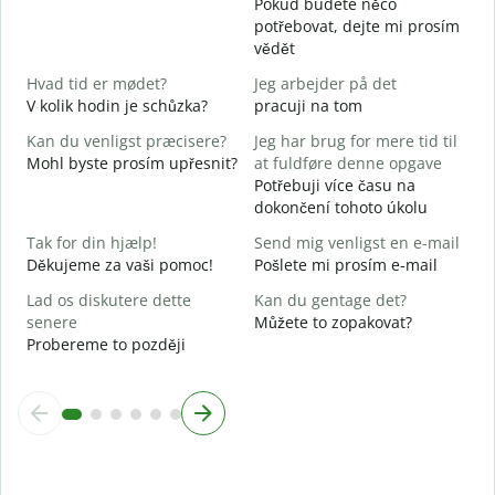
Pokud budete něco
n
potřebovat, dejte mi prosím
vědět
J
A
Hvad tid er mødet?
Jeg arbejder på det
V kolik hodin je schůzka?
pracuji na tom
F
Kan du venligst præcisere?
Jeg har brug for mere tid til
Mohl byste prosím upřesnit?
at fuldføre denne opgave
H
Potřebuji více času na
K
dokončení tohoto úkolu
Tak for din hjælp!
Send mig venligst en e-mail
Děkujeme za vaši pomoc!
Pošlete mi prosím e-mail
Lad os diskutere dette
Kan du gentage det?
senere
Můžete to zopakovat?
Probereme to později