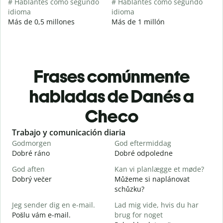
# Hablantes como segundo
# Hablantes como segundo
idioma
idioma
Más de 0,5 millones
Más de 1 millón
Frases comúnmente
habladas de Danés a
Checo
Slide 1 of 6
Trabajo y comunicación diaria
S
Godmorgen
God eftermiddag
H
Dobré ráno
Dobré odpoledne
A
God aften
Kan vi planlægge et møde?
M
Dobrý večer
Můžeme si naplánovat
j
schůzku?
G
Jeg sender dig en e-mail.
Lad mig vide, hvis du har
D
Pošlu vám e-mail.
brug for noget
D