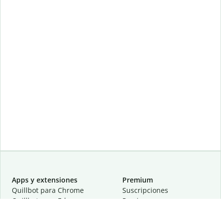
Apps y extensiones
Premium
Quillbot para Chrome
Suscripciones
Quillbot para Edge
Precios
Quillbot para Safari
Para equipos