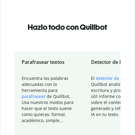
Hazlo todo con Quillbot
Parafrasear textos
Detector de IA
Encuentra las palabras
El
detector de IA
de
adecuadas con la
Quillbot analiza tu
herramienta para
escritura y proporcio
parafrasear
de Quillbot.
útil informe con detal
Usa nuestros modos para
sobre el contenido
hacer que el texto suene
generado y refinado p
como quieras: formal,
IA en tu texto.
académico, simple…