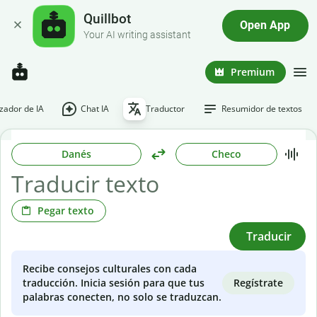
Quillbot
Open App
Your AI writing assistant
Premium
ador de IA
Chat IA
Traductor
Resumidor de textos
Danés
Checo
Pegar texto
Traducir
Recibe consejos culturales con cada
Regístrate
traducción. Inicia sesión para que tus
palabras conecten, no solo se traduzcan.