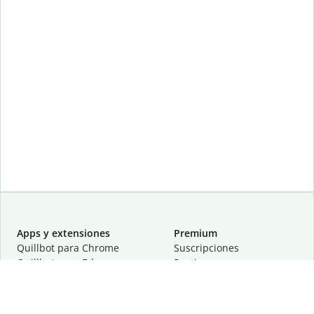
Apps y extensiones
Premium
Quillbot para Chrome
Suscripciones
Quillbot para Edge
Precios
Quillbot para Safari
Para equipos
Quillbot para Android
Afiliación
Quillbot para iOS
Solicita una demostración