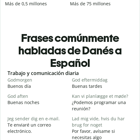
Más de 0,5 millones
Más de 75 millones
Frases comúnmente
habladas de Danés a
Español
Slide 1 of 6
Trabajo y comunicación diaria
S
Godmorgen
God eftermiddag
H
Buenos día
Buenas tardes
H
God aften
Kan vi planlægge et møde?
M
Buenas noches
¿Podemos programar una
M
reunión?
G
Jeg sender dig en e-mail.
Lad mig vide, hvis du har
B
Te enviaré un correo
brug for noget
n
electrónico.
Por favor, avísame si
D
necesitas algo