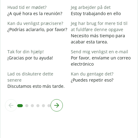
D
Hvad tid er mødet?
Jeg arbejder på det
J
¿A qué hora es la reunión?
Estoy trabajando en ello
S
Kan du venligst præcisere?
Jeg har brug for mere tid til
F
¿Podrías aclararlo, por favor?
at fuldføre denne opgave
A
Necesito más tiempo para
acabar esta tarea.
H
¿
Tak for din hjælp!
Send mig venligst en e-mail
c
¡Gracias por tu ayuda!
Por favor, envíame un correo
electrónico
Lad os diskutere dette
Kan du gentage det?
senere
¿Puedes repetir eso?
Discutamos esto más tarde.