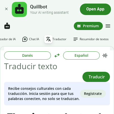
Quillbot
Open App
Your AI writing assistant
Premium
ador de IA
Chat IA
Traductor
Resumidor de textos
Danés
Español
Traducir
Recibe consejos culturales con cada
Regístrate
traducción. Inicia sesión para que tus
palabras conecten, no solo se traduzcan.