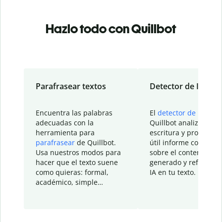
Hazlo todo con Quillbot
Parafrasear textos
Detector de IA
Encuentra las palabras
El
detector de IA
de
adecuadas con la
Quillbot analiza tu
herramienta para
escritura y proporcio
parafrasear
de Quillbot.
útil informe con detal
Usa nuestros modos para
sobre el contenido
hacer que el texto suene
generado y refinado p
como quieras: formal,
IA en tu texto.
académico, simple…