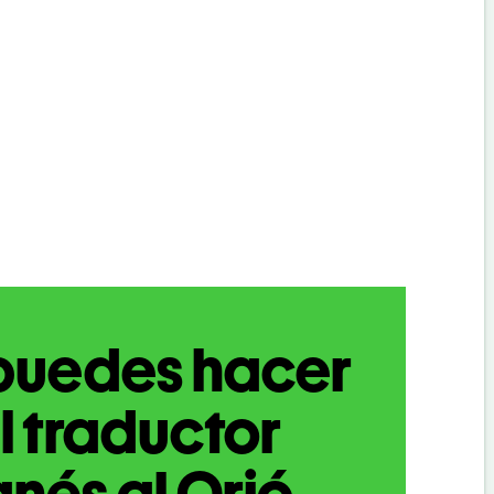
puedes hacer
l traductor
nés al Orió