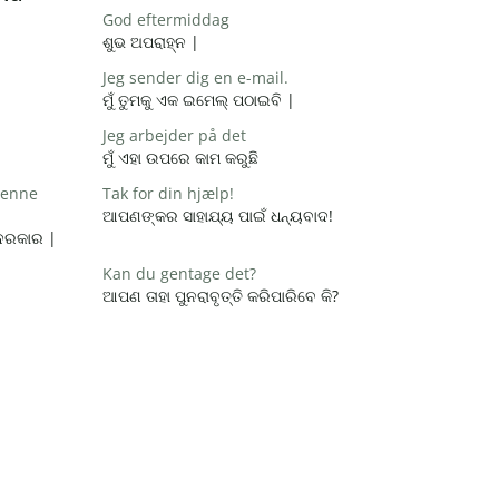
God eftermiddag
ଶୁଭ ଅପରାହ୍ନ |
Jeg sender dig en e-mail.
ମୁଁ ତୁମକୁ ଏକ ଇମେଲ୍ ପଠାଇବି |
Jeg arbejder på det
ମୁଁ ଏହା ଉପରେ କାମ କରୁଛି
 denne
Tak for din hjælp!
ଆପଣଙ୍କର ସାହାଯ୍ୟ ପାଇଁ ଧନ୍ୟବାଦ!
 ଦରକାର |
Kan du gentage det?
ଆପଣ ତାହା ପୁନରାବୃତ୍ତି କରିପାରିବେ କି?