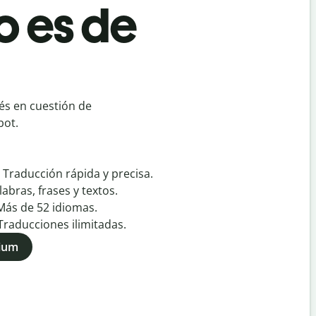
o es de
és en cuestión de
bot.
:
Traducción rápida y precisa.
labras, frases y textos.
Más de
52
idiomas.
Traducciones ilimitadas.
mium