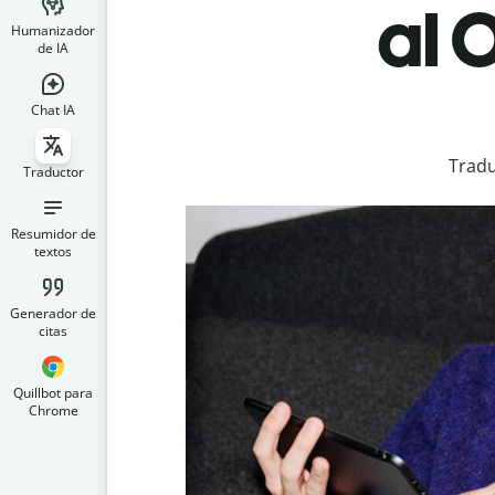
al 
Humanizador
de IA
Chat IA
Tradu
Traductor
Resumidor de
textos
Generador de
citas
Quillbot para
Chrome