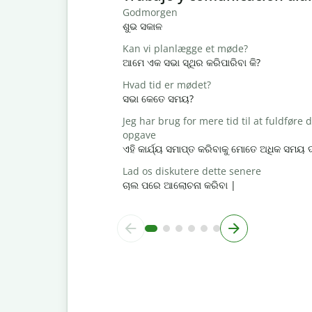
Godmorgen
ଶୁଭ ସକାଳ
Kan vi planlægge et møde?
ଆମେ ଏକ ସଭା ସ୍ଥିର କରିପାରିବା କି?
Hvad tid er mødet?
ସଭା କେତେ ସମୟ?
Jeg har brug for mere tid til at fuldføre
opgave
ଏହି କାର୍ଯ୍ୟ ସମାପ୍ତ କରିବାକୁ ମୋତେ ଅଧିକ ସମୟ
Lad os diskutere dette senere
ଚାଲ ପରେ ଆଲୋଚନା କରିବା |