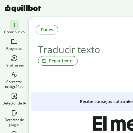
Danés
Crear nuevo
Proyectos
Pegar texto
Parafrasear
Corrector
ortográfico
Recibe consejos culturale
Detector de IA
El m
Detector de
plagio