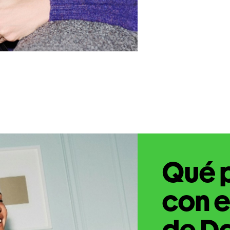
Qué 
con e
de Da