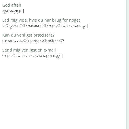
God aften
Hej / Hej
ଶୁଭ ସନ୍ଧ୍ୟା |
ନମସ୍କାର / 
Lad mig vide, hvis du har brug for noget
Hvordan h
ଯଦି ତୁମର କିଛି ଦରକାର ଅଛି ଦୟାକରି ମୋତେ ଜଣାନ୍ତୁ |
ଆପଣ କେମିତି
Kan du venligst præcisere?
Du er vel
ଆପଣ ଦୟାକରି ସ୍ପଷ୍ଟ କରିପାରିବେ କି?
ଆପଣ ସ୍ w
Send mig venligst en e-mail
Undskyld m
ଦୟାକରି ମୋତେ ଏକ ଇମେଲ୍ ପଠାନ୍ତୁ |
କ୍ଷମା କରିବେ
Hvor er de
ନିକଟତମ ହୋ