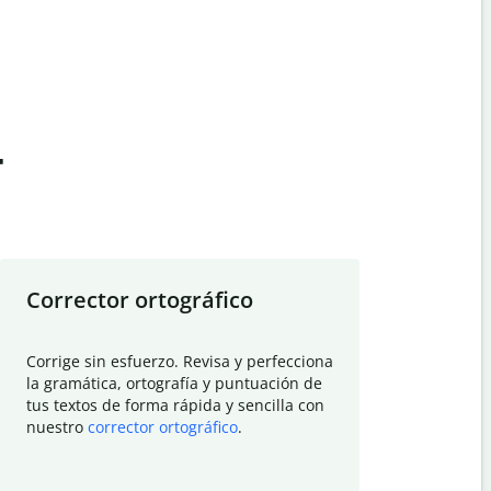
t
Corrector ortográfico
Resumid
Corrige sin esfuerzo. Revisa y perfecciona
Deja que el
la gramática, ortografía y puntuación de
Quillbot si
tus textos de forma rápida y sencilla con
investigació
nuestro
corrector ortográfico
.
electrónico
visión gener