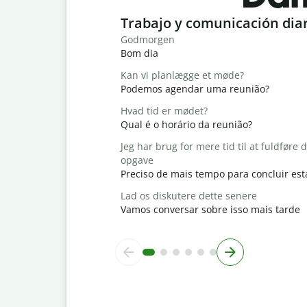
Slide 1 of 6
Trabajo y comunicación dia
Godmorgen
Bom dia
Kan vi planlægge et møde?
Podemos agendar uma reunião?
Hvad tid er mødet?
Qual é o horário da reunião?
Jeg har brug for mere tid til at fuldføre
opgave
Preciso de mais tempo para concluir est
Lad os diskutere dette senere
Vamos conversar sobre isso mais tarde