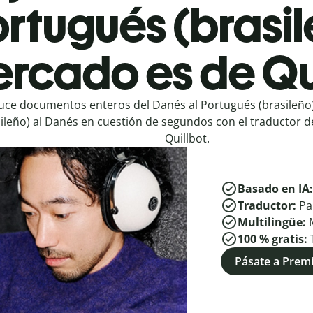
ortugués (brasil
rcado es de Qu
uce documentos enteros del Danés al Portugués (brasileño)
sileño) al Danés en cuestión de segundos con el traductor d
Quillbot.
Basado en IA
Traductor:
Pa
Multilingüe:
100 % gratis:
Pásate a Pre