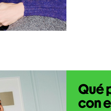
Qué 
con e