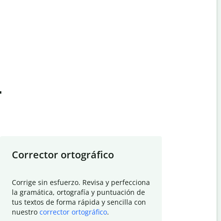
t
Corrector ortográfico
Resumid
Corrige sin esfuerzo. Revisa y perfecciona
Deja que el
la gramática, ortografía y puntuación de
Quillbot si
tus textos de forma rápida y sencilla con
investigació
nuestro
corrector ortográfico
.
electrónico