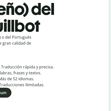
eño) del
illbot
 o del Portugués
e gran calidad de
:
Traducción rápida y precisa.
labras, frases y textos.
Más de
52
idiomas.
Traducciones ilimitadas.
mium