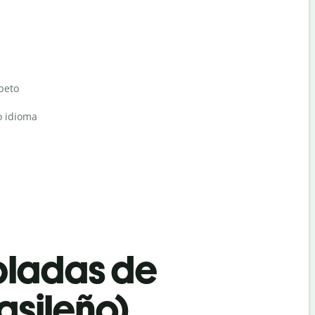
abeto
o idioma
bladas de
asileño)