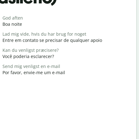
Saludos
God aften
Hej / Hej
Boa noite
Olá / Olá
Lad mig vide, hvis du har brug for noget
Hvordan h
Entre em contato se precisar de qualquer apoio
Tudo bem
Kan du venligst præcisere?
Du er vel
Você poderia esclarecer?
De nada
Send mig venligst en e-mail
Undskyld m
Por favor, envie-me um e-mail
Com licenç
Hvor er de
Onde é o h