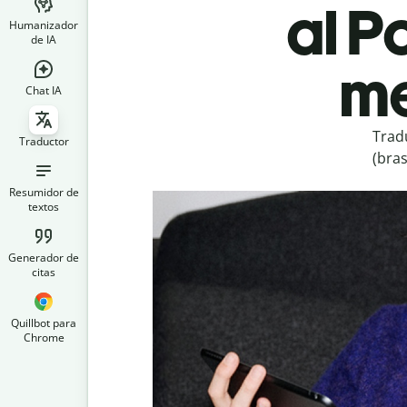
al P
Humanizador
de IA
me
Chat IA
Trad
Traductor
(bra
Resumidor de
textos
Generador de
citas
Quillbot para
Chrome