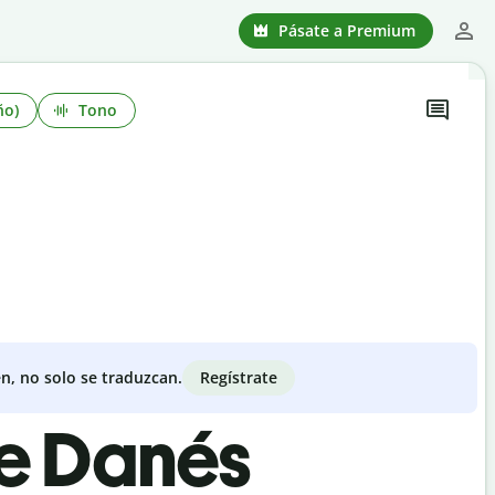
Pásate a Premium
ño)
Tono
Regístrate
n, no solo se traduzcan.
de Danés