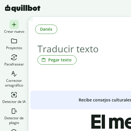
Danés
Crear nuevo
Proyectos
Pegar texto
Parafrasear
Corrector
ortográfico
Recibe consejos culturale
Detector de IA
El m
Detector de
plagio