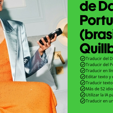
de Da
Port
(bras
Quill
Traducir del D
Traducir del P
Traducir en lí
Editar texto y
Traducir texto
Más de 52 idi
Utilizar la IA 
Traducir en un