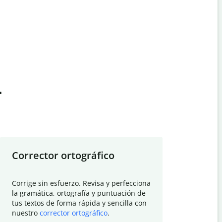
t
Corrector ortográfico
Resumid
Corrige sin esfuerzo. Revisa y perfecciona
Deja que el
la gramática, ortografía y puntuación de
Quillbot si
tus textos de forma rápida y sencilla con
investigació
nuestro
corrector ortográfico
.
electrónico