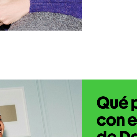
Qué 
con e
de Da