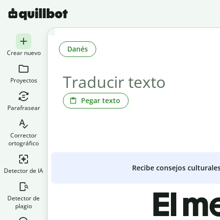
Danés
Crear nuevo
Proyectos
Pegar texto
Parafrasear
Corrector
ortográfico
Recibe consejos culturale
Detector de IA
El m
Detector de
plagio