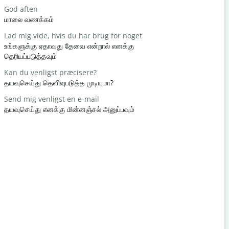
God aften
Hej / Hej
மாலை வணக்கம்
வணக்கம் /
Lad mig vide, hvis du har brug for noget
Hvordan h
உங்களுக்கு ஏதாவது தேவை என்றால் எனக்கு
எப்படி இருக்க
தெரியப்படுத்தவும்
Du er vel
Kan du venligst præcisere?
நீங்கள் வரவ
தயவுசெய்து தெளிவுபடுத்த முடியுமா?
Undskyld m
Send mig venligst en e-mail
மன்னிக்கவும
தயவுசெய்து எனக்கு மின்னஞ்சல் அனுப்பவும்
Hvor er de
அருகில் உள