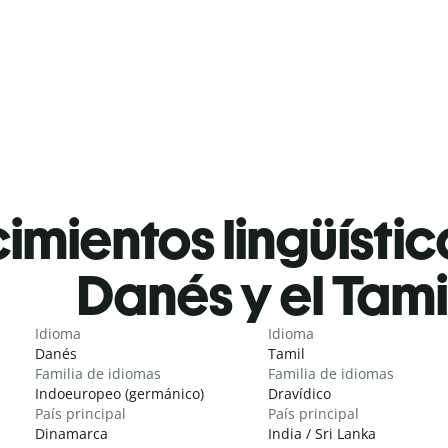
mientos lingüístic
Danés y el Tami
Idioma
Idioma
Danés
Tamil
Familia de idiomas
Familia de idiomas
Indoeuropeo (germánico)
Dravídico
País principal
País principal
Dinamarca
India / Sri Lanka