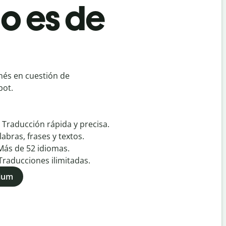
o es de
nés en cuestión de
bot.
:
Traducción rápida y precisa.
labras, frases y textos.
Más de
52
idiomas.
Traducciones ilimitadas.
mium