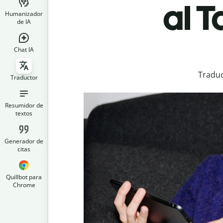
al T
Humanizador
de IA
Chat IA
Traduc
Traductor
Resumidor de
textos
Generador de
citas
Quillbot para
Chrome