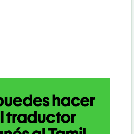
puedes hacer
l traductor
nés al Tamil