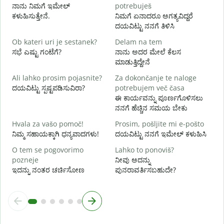
V
ನಾನು ನಿಮಗೆ ಇಮೇಲ್
potrebuješ
ನ
ಕಳುಹಿಸುತ್ತೇನೆ.
ನಿಮಗೆ ಏನಾದರೂ ಅಗತ್ಯವಿದ್ದರೆ
ದಯವಿಟ್ಟು ನನಗೆ ತಿಳಿಸಿ
d
ಹ
Ob kateri uri je sestanek?
Delam na tem
ಸಭೆ ಎಷ್ಟು ಗಂಟೆಗೆ?
ನಾನು ಅದರ ಮೇಲೆ ಕೆಲಸ
A
ಮಾಡುತ್ತಿದ್ದೇನೆ
Ali lahko prosim pojasnite?
Za dokončanje te naloge
ದಯವಿಟ್ಟು ಸ್ಪಷ್ಟಪಡಿಸುವಿರಾ?
potrebujem več časa
K
ಈ ಕಾರ್ಯವನ್ನು ಪೂರ್ಣಗೊಳಿಸಲು
ಹ
ನನಗೆ ಹೆಚ್ಚಿನ ಸಮಯ ಬೇಕು
Hvala za vašo pomoč!
Prosim, pošljite mi e-pošto
ನಿಮ್ಮ ಸಹಾಯಕ್ಕಾಗಿ ಧನ್ಯವಾದಗಳು!
ದಯವಿಟ್ಟು ನನಗೆ ಇಮೇಲ್ ಕಳುಹಿಸಿ
O tem se pogovorimo
Lahko to ponoviš?
pozneje
ನೀವು ಅದನ್ನು
ಇದನ್ನು ನಂತರ ಚರ್ಚಿಸೋಣ
ಪುನರಾವರ್ತಿಸಬಹುದೇ?