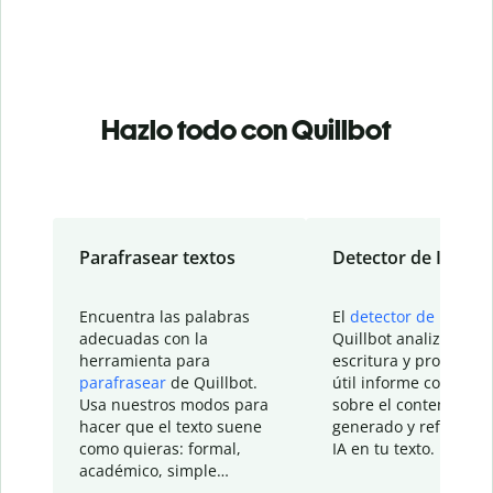
Hazlo todo con Quillbot
Parafrasear textos
Detector de IA
Encuentra las palabras
El
detector de IA
de
adecuadas con la
Quillbot analiza tu
herramienta para
escritura y proporcio
parafrasear
de Quillbot.
útil informe con detal
Usa nuestros modos para
sobre el contenido
hacer que el texto suene
generado y refinado p
como quieras: formal,
IA en tu texto.
académico, simple…