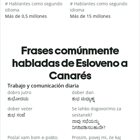
# Hablantes como segundo
# Hablantes como segundo
idioma
idioma
Más de 0,5 millones
Más de 15 millones
Frases comúnmente
habladas de Esloveno a
Canarés
Slide 1 of 6
Trabajo y comunicación diaria
S
dobro jutro
dober dan
Ž
ಶುಭೋದಯ
ಶುಭ ಮಧ್ಯಾಹ್ನ
dober večer
Se lahko dogovorimo za
m
ಶುಭ ಸಂಜೆ
sestanek?
ನ
ನಾವು ಸಭೆಯನ್ನು
D
ನಿಗದಿಪಡಿಸಬಹುದೇ?
Poslal vam bom e-pošto.
Prosim, povej mi, če kaj