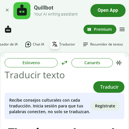
Quillbot
Open App
Your AI writing assistant
Premium
ador de IA
Chat IA
Traductor
Resumidor de textos
Esloveno
Canarés
Traducir
Recibe consejos culturales con cada
Regístrate
traducción. Inicia sesión para que tus
palabras conecten, no solo se traduzcan.