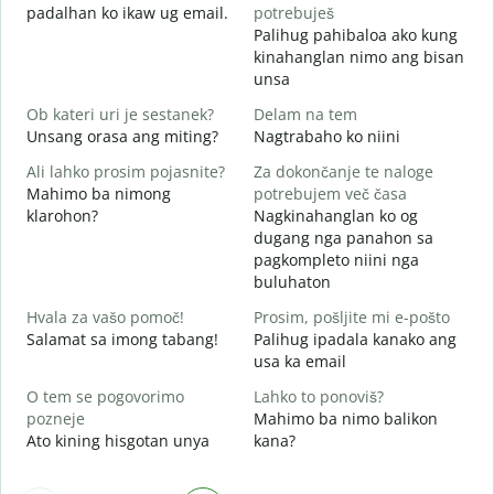
padalhan ko ikaw ug email.
potrebuješ
V
Palihug pahibaloa ako kung
G
kinahanglan nimo ang bisan
unsa
d
O
Ob kateri uri je sestanek?
Delam na tem
Unsang orasa ang miting?
Nagtrabaho ko niini
A
Ali lahko prosim pojasnite?
Za dokončanje te naloge
Mahimo ba nimong
potrebujem več časa
klarohon?
Nagkinahanglan ko og
K
dugang nga panahon sa
A
pagkompleto niini nga
h
buluhaton
Hvala za vašo pomoč!
Prosim, pošljite mi e-pošto
Salamat sa imong tabang!
Palihug ipadala kanako ang
usa ka email
O tem se pogovorimo
Lahko to ponoviš?
pozneje
Mahimo ba nimo balikon
Ato kining hisgotan unya
kana?