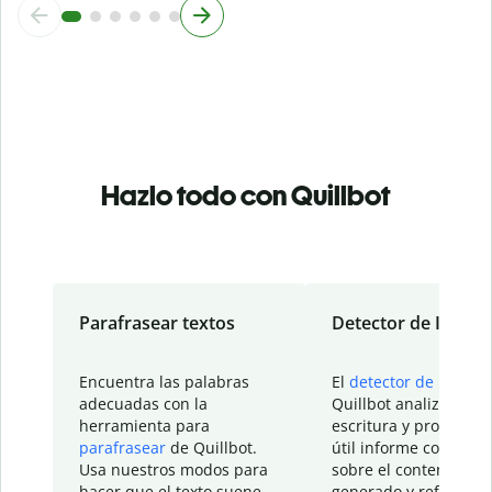
Hazlo todo con Quillbot
Parafrasear textos
Detector de IA
Encuentra las palabras
El
detector de IA
de
adecuadas con la
Quillbot analiza tu
herramienta para
escritura y proporcio
parafrasear
de Quillbot.
útil informe con detal
Usa nuestros modos para
sobre el contenido
hacer que el texto suene
generado y refinado p