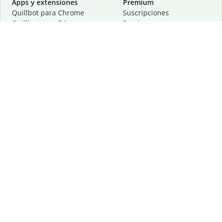
Apps y extensiones
Premium
Quillbot para Chrome
Suscripciones
Quillbot para Edge
Precios
Quillbot para Safari
Para equipos
Quillbot para Android
Afiliación
Quillbot para iOS
Solicita una demostración
Quillbot para Windows
Quillbot para macOS
Quillbot para Word
Herramientas
Empresa
Recursos de escritura
Acerca de
Corrección lingüística
Privacidad
Citas y originalidad
Empleos
Herramientas de IA
Centro de ayuda
Herramientas PDF
Contáctanos
Herramientas para
Recursos
imágenes
Otras herramientas
Herramientas de conversión
Conócenos