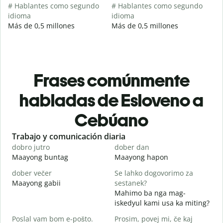
# Hablantes como segundo
# Hablantes como segundo
idioma
idioma
Más de 0,5 millones
Más de 0,5 millones
Frases comúnmente
habladas de Esloveno a
Cebúano
Slide 1 of 6
Trabajo y comunicación diaria
S
dobro jutro
dober dan
Ž
Maayong buntag
Maayong hapon
H
dober večer
Se lahko dogovorimo za
m
Maayong gabii
sestanek?
A
Mahimo ba nga mag-
D
iskedyul kami usa ka miting?
M
Poslal vam bom e-pošto.
Prosim, povej mi, če kaj
g