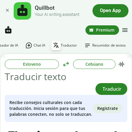
Quillbot
Open App
Your AI writing assistant
Premium
ador de IA
Chat IA
Traductor
Resumidor de textos
Esloveno
Cebúano
Traducir
Recibe consejos culturales con cada
Regístrate
traducción. Inicia sesión para que tus
palabras conecten, no solo se traduzcan.