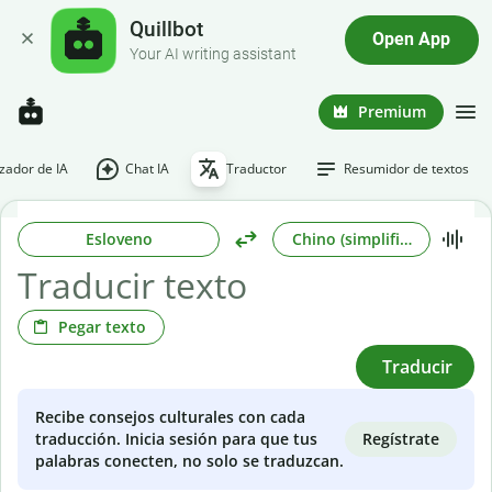
Quillbot
Open App
Your AI writing assistant
Premium
ador de IA
Chat IA
Traductor
Resumidor de textos
Esloveno
Chino (simplificado)
Pegar texto
Traducir
Recibe consejos culturales con cada
Regístrate
traducción. Inicia sesión para que tus
palabras conecten, no solo se traduzcan.