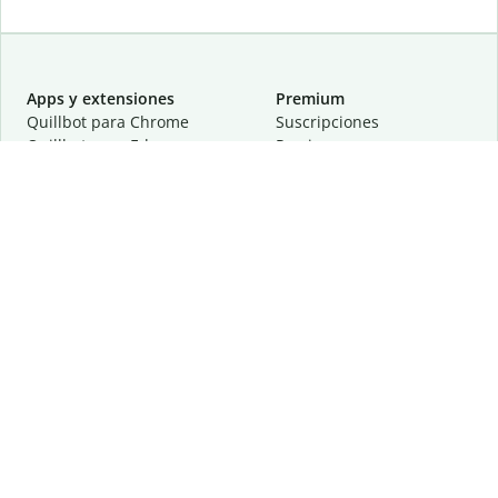
Apps y extensiones
Premium
Quillbot para Chrome
Suscripciones
Quillbot para Edge
Precios
Quillbot para Safari
Para equipos
Quillbot para Android
Afiliación
Quillbot para iOS
Solicita una demostración
Quillbot para Windows
Quillbot para macOS
Quillbot para Word
Herramientas
Empresa
Recursos de escritura
Acerca de
Corrección lingüística
Privacidad
Citas y originalidad
Empleos
Herramientas de IA
Centro de ayuda
Herramientas PDF
Contáctanos
Herramientas para
Recursos
imágenes
Otras herramientas