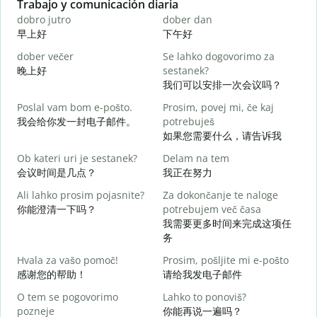
Slide 1 of 6
Trabajo y comunicación diaria
S
dobro jutro
dober dan
Ž
早上好
下午好
dober večer
Se lahko dogovorimo za
m
晚上好
sestanek?
我们可以安排一次会议吗？
D
Poslal vam bom e-pošto.
Prosim, povej mi, če kaj
我会给你发一封电子邮件。
potrebuješ
V
如果您需要什么，请告诉我
Ob kateri uri je sestanek?
Delam na tem
d
会议时间是几点？
我正在努力
Ali lahko prosim pojasnite?
Za dokončanje te naloge
A
你能澄清一下吗？
potrebujem več časa
我需要更多时间来完成这项任
务
K
Hvala za vašo pomoč!
Prosim, pošljite mi e-pošto
感谢您的帮助！
请给我发电子邮件
O tem se pogovorimo
Lahko to ponoviš?
pozneje
你能再说一遍吗？