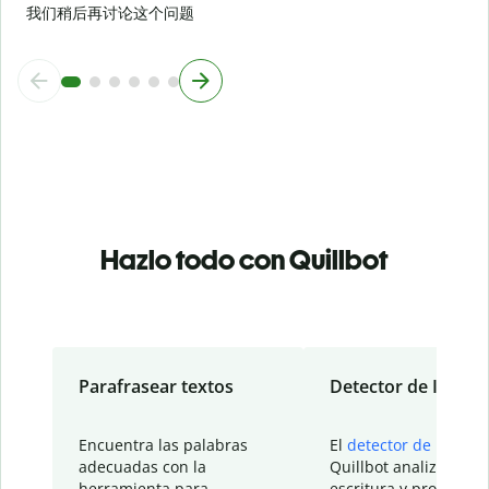
我们稍后再讨论这个问题
Hazlo todo con Quillbot
Parafrasear textos
Detector de IA
Encuentra las palabras
El
detector de IA
de
adecuadas con la
Quillbot analiza tu
herramienta para
escritura y proporcio