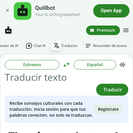
Quillbot
Open App
Your AI writing assistant
Premium
ador de IA
Chat IA
Traductor
Resumidor de textos
Esloveno
Español
Traducir
Recibe consejos culturales con cada
Regístrate
traducción. Inicia sesión para que tus
palabras conecten, no solo se traduzcan.