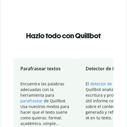
Hazlo todo con Quillbot
Parafrasear textos
Detector de IA
Encuentra las palabras
El
detector de IA
de
adecuadas con la
Quillbot analiza tu
herramienta para
escritura y proporcio
parafrasear
de Quillbot.
útil informe con detal
Usa nuestros modos para
sobre el contenido
hacer que el texto suene
generado y refinado p
como quieras: formal,
IA en tu texto.
académico, simple…