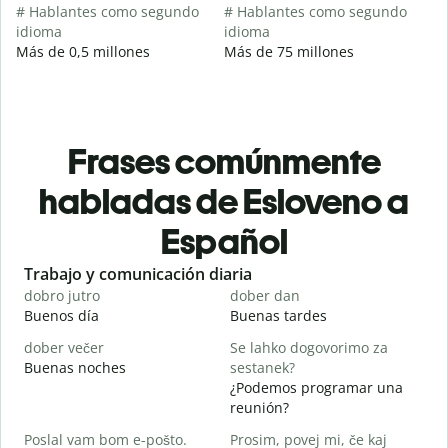
# Hablantes como segundo
# Hablantes como segundo
idioma
idioma
Más de 0,5 millones
Más de 75 millones
Frases comúnmente
habladas de Esloveno a
Español
Slide 1 of 6
Trabajo y comunicación diaria
S
dobro jutro
dober dan
Ž
Buenos día
Buenas tardes
H
dober večer
Se lahko dogovorimo za
m
Buenas noches
sestanek?
M
¿Podemos programar una
D
reunión?
B
Poslal vam bom e-pošto.
Prosim, povej mi, če kaj
n