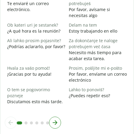
Te enviaré un correo
potrebuješ
V
electrónico.
Por favor, avísame si
D
necesitas algo
d
Ob kateri uri je sestanek?
Delam na tem
S
¿A qué hora es la reunión?
Estoy trabajando en ello
A
Ali lahko prosim pojasnite?
Za dokončanje te naloge
A
¿Podrías aclararlo, por favor?
potrebujem več časa
Necesito más tiempo para
K
acabar esta tarea.
¿
c
Hvala za vašo pomoč!
Prosim, pošljite mi e-pošto
¡Gracias por tu ayuda!
Por favor, envíame un correo
electrónico
O tem se pogovorimo
Lahko to ponoviš?
pozneje
¿Puedes repetir eso?
Discutamos esto más tarde.