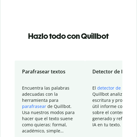
Hazlo todo con Quillbot
Parafrasear textos
Detector de IA
Encuentra las palabras
El
detector de IA
de
adecuadas con la
Quillbot analiza tu
herramienta para
escritura y proporcio
parafrasear
de Quillbot.
útil informe con detal
Usa nuestros modos para
sobre el contenido
hacer que el texto suene
generado y refinado p
como quieras: formal,
IA en tu texto.
académico, simple…