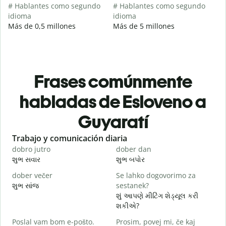
# Hablantes como segundo
# Hablantes como segundo
idioma
idioma
Más de 0,5 millones
Más de 5 millones
Frases comúnmente
habladas de Esloveno a
Guyaratí
Slide 1 of 6
Trabajo y comunicación diaria
S
dobro jutro
dober dan
Ž
શુભ સવાર
શુભ બપોર
હ
dober večer
Se lahko dogovorimo za
m
શુભ સાંજ
sestanek?
મ
શું આપણે મીટિંગ શેડ્યૂલ કરી
D
શકીએ?
શ
Poslal vam bom e-pošto.
Prosim, povej mi, če kaj