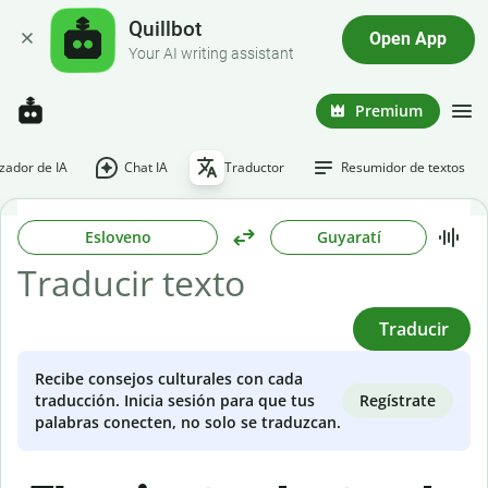
Quillbot
Open App
Your AI writing assistant
Premium
ador de IA
Chat IA
Traductor
Resumidor de textos
Esloveno
Guyaratí
Traducir
Recibe consejos culturales con cada
Regístrate
traducción. Inicia sesión para que tus
palabras conecten, no solo se traduzcan.