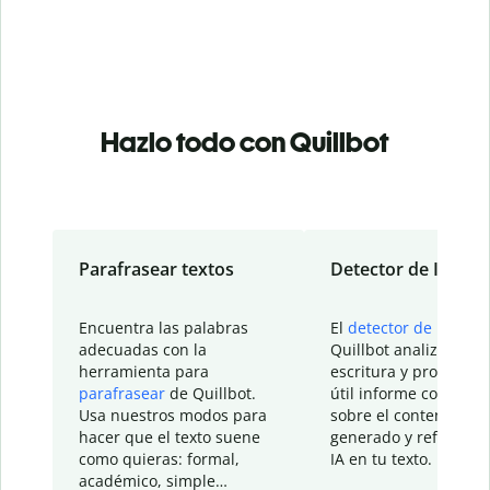
Hazlo todo con Quillbot
Parafrasear textos
Detector de IA
Encuentra las palabras
El
detector de IA
de
adecuadas con la
Quillbot analiza tu
herramienta para
escritura y proporcio
parafrasear
de Quillbot.
útil informe con detal
Usa nuestros modos para
sobre el contenido
hacer que el texto suene
generado y refinado p
como quieras: formal,
IA en tu texto.
académico, simple…