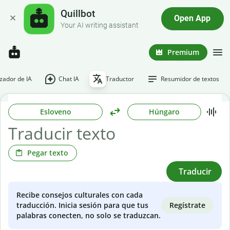
Quillbot
Open App
Your AI writing assistant
Premium
ador de IA
Chat IA
Traductor
Resumidor de textos
Esloveno
Húngaro
Pegar texto
Traducir
Recibe consejos culturales con cada
Regístrate
traducción. Inicia sesión para que tus
palabras conecten, no solo se traduzcan.