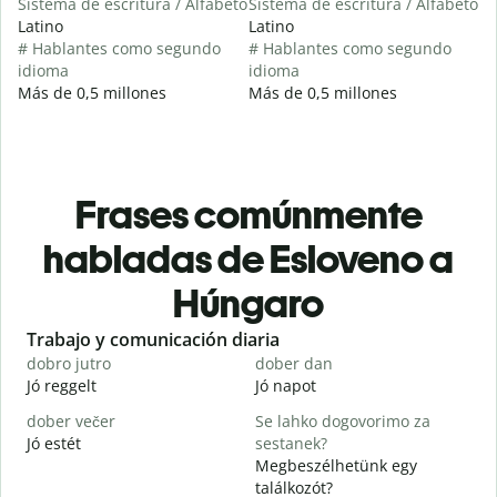
Sistema de escritura / Alfabeto
Sistema de escritura / Alfabeto
Latino
Latino
# Hablantes como segundo
# Hablantes como segundo
idioma
idioma
Más de 0,5 millones
Más de 0,5 millones
Frases comúnmente
habladas de Esloveno a
Húngaro
Slide 1 of 6
Trabajo y comunicación diaria
S
dobro jutro
dober dan
Ž
Jó reggelt
Jó napot
H
dober večer
Se lahko dogovorimo za
m
Jó estét
sestanek?
Megbeszélhetünk egy
D
találkozót?