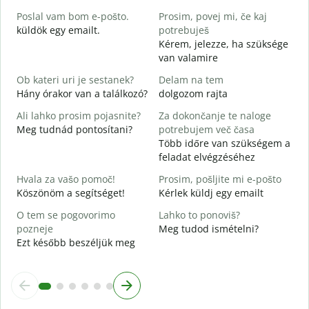
J
Poslal vam bom e-pošto.
Prosim, povej mi, če kaj
V
küldök egy emailt.
potrebuješ
S
Kérem, jelezze, ha szüksége
van valamire
d
I
Ob kateri uri je sestanek?
Delam na tem
Hány órakor van a találkozó?
dolgozom rajta
A
Ali lahko prosim pojasnite?
Za dokončanje te naloge
Meg tudnád pontosítani?
potrebujem več časa
K
Több időre van szükségem a
H
feladat elvégzéséhez
s
Hvala za vašo pomoč!
Prosim, pošljite mi e-pošto
Köszönöm a segítséget!
Kérlek küldj egy emailt
O tem se pogovorimo
Lahko to ponoviš?
pozneje
Meg tudod ismételni?
Ezt később beszéljük meg