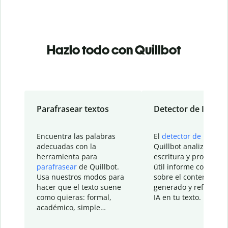
Hazlo todo con Quillbot
Parafrasear textos
Detector de IA
Encuentra las palabras
El
detector de IA
de
adecuadas con la
Quillbot analiza tu
herramienta para
escritura y proporcio
parafrasear
de Quillbot.
útil informe con detal
Usa nuestros modos para
sobre el contenido
hacer que el texto suene
generado y refinado p
como quieras: formal,
IA en tu texto.
académico, simple…