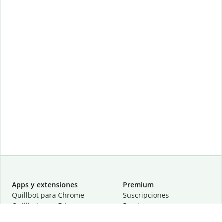
Apps y extensiones
Premium
Quillbot para Chrome
Suscripciones
Quillbot para Edge
Precios
Quillbot para Safari
Para equipos