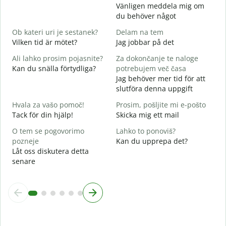
V
Vänligen meddela mig om
D
du behöver något
d
Ob kateri uri je sestanek?
Delam na tem
J
Vilken tid är mötet?
Jag jobbar på det
A
Ali lahko prosim pojasnite?
Za dokončanje te naloge
A
Kan du snälla förtydliga?
potrebujem več časa
Jag behöver mer tid för att
K
slutföra denna uppgift
V
Hvala za vašo pomoč!
Prosim, pošljite mi e-pošto
Tack för din hjälp!
Skicka mig ett mail
O tem se pogovorimo
Lahko to ponoviš?
pozneje
Kan du upprepa det?
Låt oss diskutera detta
senare