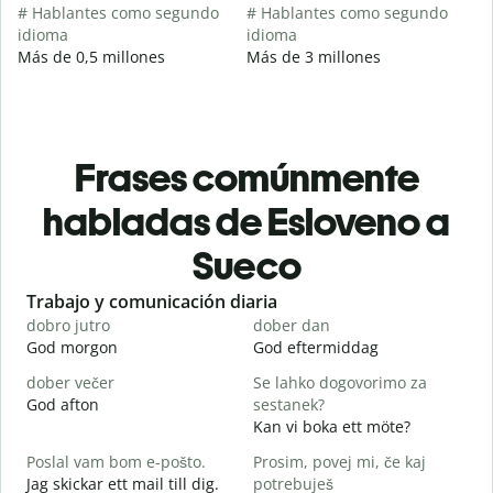
# Hablantes como segundo
# Hablantes como segundo
idioma
idioma
Más de 0,5 millones
Más de 3 millones
Frases comúnmente
habladas de Esloveno a
Sueco
Slide 1 of 6
Trabajo y comunicación diaria
S
dobro jutro
dober dan
Ž
God morgon
God eftermiddag
H
dober večer
Se lahko dogovorimo za
m
God afton
sestanek?
J
Kan vi boka ett möte?
D
Poslal vam bom e-pošto.
Prosim, povej mi, če kaj
G
Jag skickar ett mail till dig.
potrebuješ