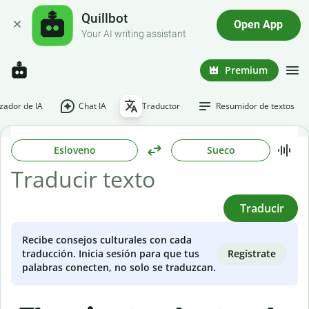
Quillbot
Open App
Your AI writing assistant
Premium
ador de IA
Chat IA
Traductor
Resumidor de textos
Esloveno
Sueco
Traducir
Recibe consejos culturales con cada
Regístrate
traducción. Inicia sesión para que tus
palabras conecten, no solo se traduzcan.