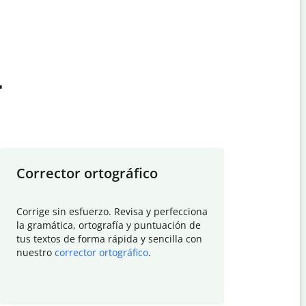
t
Corrector ortográfico
Resumid
Corrige sin esfuerzo. Revisa y perfecciona
Deja que el
la gramática, ortografía y puntuación de
Quillbot si
tus textos de forma rápida y sencilla con
investigació
nuestro
corrector ortográfico
.
electrónico
visión gener