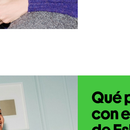
Qué 
con e
de Es