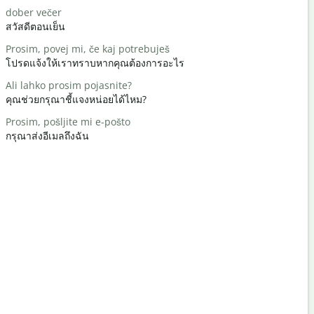
dober večer
Živjo/živjo
สวัสดีตอนเย็น
สวัสดี/สวัสด
Prosim, povej mi, če kaj potrebuješ
kako si
โปรดแจ้งให้เราทราบหากคุณต้องการอะไร
คุณเป็นอย่า
Ali lahko prosim pojasnite?
Vabljeni
คุณช่วยกรุณาชี้แจงหน่อยได้ไหม?
ด้วยความยิ
Prosim, pošljite mi e-pošto
Oprostite /
กรุณาส่งอีเมลถึงฉัน
ขอโทษ/ขอ
Kje je najbl
โรงแรมที่ใกล้