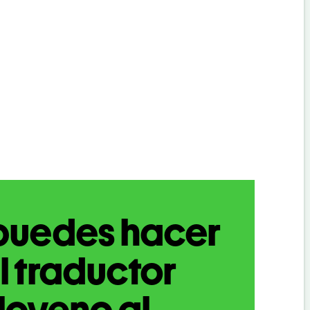
puedes hacer
l traductor
loveno al