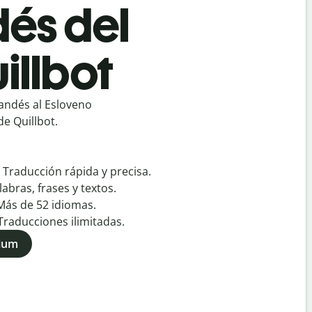
dés del
illbot
andés al Esloveno
e Quillbot.
:
Traducción rápida y precisa.
labras, frases y textos.
Más de
52
idiomas.
Traducciones ilimitadas.
mium