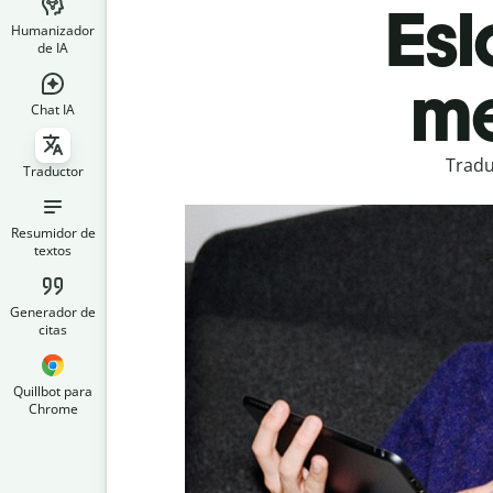
Esl
Humanizador
de IA
me
Chat IA
Tradu
Traductor
Resumidor de
textos
Generador de
citas
Quillbot para
Chrome