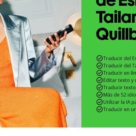
Taila
Quill
Traducir del E
Traducir del T
Traducir en lí
Editar texto y
Traducir texto
Más de 52 idi
Utilizar la IA 
Traducir en un