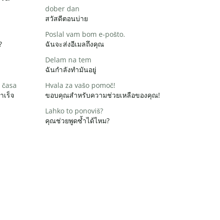
dober dan
สวัสดีตอนบ่าย
Poslal vam bom e-pošto.
?
ฉันจะส่งอีเมลถึงคุณ
Delam na tem
ฉันกำลังทำมันอยู่
 časa
Hvala za vašo pomoč!
ำเร็จ
ขอบคุณสำหรับความช่วยเหลือของคุณ!
Lahko to ponoviš?
คุณช่วยพูดซ้ำได้ไหม?