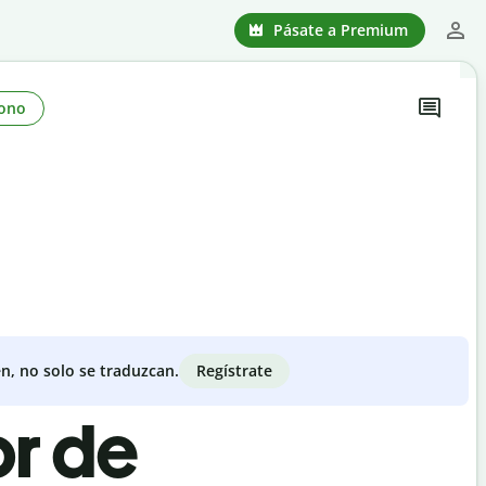
Pásate a Premium
ono
Regístrate
n, no solo se traduzcan.
or de