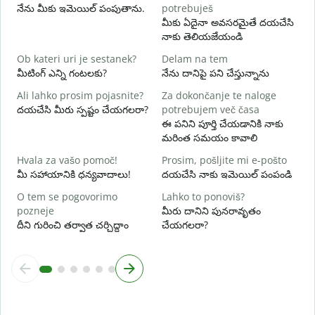
V
నేను మీకు ఇమెయిల్ పంపుతాను.
potrebuješ
మ
మీకు ఏదైనా అవసరమైతే దయచేసి
నాకు తెలియజేయండి
d
అ
Ob kateri uri je sestanek?
Delam na tem
మీటింగ్ ఎన్ని గంటలకు?
నేను దానిపై పని చేస్తున్నాను
A
వ
Ali lahko prosim pojasnite?
Za dokončanje te naloge
దయచేసి మీరు స్పష్టం చేయగలరా?
potrebujem več časa
K
ఈ పనిని పూర్తి చేయడానికి నాకు
స
మరింత సమయం కావాలి
Hvala za vašo pomoč!
Prosim, pošljite mi e-pošto
మీ సహాయానికి ధన్యవాదాలు!
దయచేసి నాకు ఇమెయిల్ పంపండి
O tem se pogovorimo
Lahko to ponoviš?
pozneje
మీరు దానిని పునరావృతం
దీని గురించి తర్వాత చర్చిద్దాం
చేయగలరా?