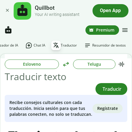
Quillbot
Open App
Your AI writing assistant
Premium
ador de IA
Chat IA
Traductor
Resumidor de textos
Esloveno
Telugu
Traducir
Recibe consejos culturales con cada
Regístrate
traducción. Inicia sesión para que tus
palabras conecten, no solo se traduzcan.