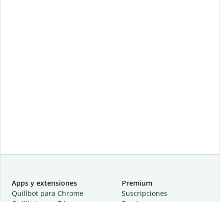
Apps y extensiones
Premium
Quillbot para Chrome
Suscripciones
Quillbot para Edge
Precios
Quillbot para Safari
Para equipos