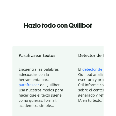
Hazlo todo con Quillbot
Parafrasear textos
Detector de IA
Encuentra las palabras
El
detector de IA
de
adecuadas con la
Quillbot analiza tu
herramienta para
escritura y proporcio
parafrasear
de Quillbot.
útil informe con detal
Usa nuestros modos para
sobre el contenido
hacer que el texto suene
generado y refinado p
como quieras: formal,
IA en tu texto.
académico, simple…