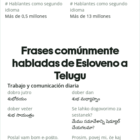
# Hablantes como segundo
# Hablantes como segundo
idioma
idioma
Más de 0,5 millones
Más de 13 millones
Frases comúnmente
habladas de Esloveno a
Telugu
Slide 1 of 6
Trabajo y comunicación diaria
S
dobro jutro
dober dan
Ž
శుభోదయం
శుభ మధ్యాహ్నం
హ
dober večer
Se lahko dogovorimo za
m
శుభ సాయంత్రం
sestanek?
న
మేము సమావేశాన్ని షెడ్యూల్
D
చేయగలమా?
శ
Poslal vam bom e-pošto.
Prosim, povej mi, če kaj