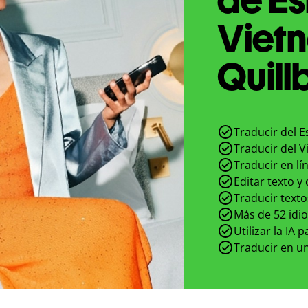
Viet
Quill
Traducir del E
Traducir del V
Traducir en lí
Editar texto y
Traducir texto
Más de 52 idi
Utilizar la IA 
Traducir en un