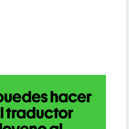
puedes hacer
l traductor
loveno al