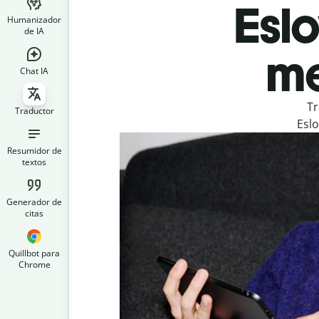
Eslo
Humanizador
de IA
me
Chat IA
Tr
Traductor
Eslo
Resumidor de
textos
Generador de
citas
Quillbot para
Chrome