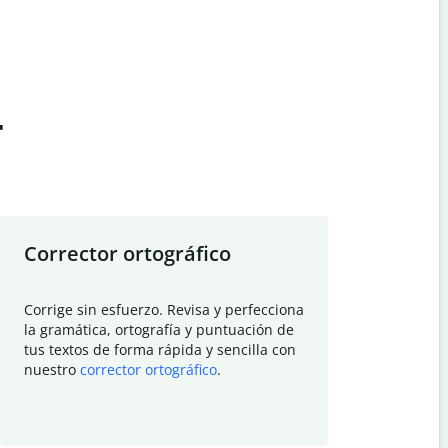
t
Corrector ortográfico
Resumid
Corrige sin esfuerzo. Revisa y perfecciona
Deja que el
la gramática, ortografía y puntuación de
Quillbot si
tus textos de forma rápida y sencilla con
investigació
nuestro
corrector ortográfico
.
electrónico
visión gener