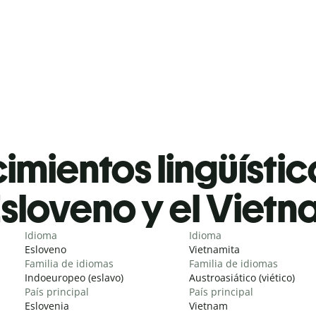
mientos lingüístic
sloveno y el Vietn
Idioma
Idioma
Esloveno
Vietnamita
Familia de idiomas
Familia de idiomas
Indoeuropeo (eslavo)
Austroasiático (viético)
País principal
País principal
Eslovenia
Vietnam