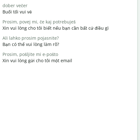
dober večer
Živjo/živjo
Buổi tối vui vẻ
Xin chào /
Prosim, povej mi, če kaj potrebuješ
kako si
Xin vui lòng cho tôi biết nếu bạn cần bất cứ điều gì
Bạn có kh
Ali lahko prosim pojasnite?
Vabljeni
Bạn có thể vui lòng làm rõ?
Không có g
Prosim, pošljite mi e-pošto
Oprostite /
Xin vui lòng gửi cho tôi một email
Xin lỗi/Xin 
Kje je najbl
Khách sạn