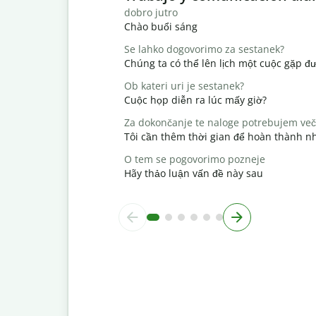
dobro jutro
Chào buổi sáng
Se lahko dogovorimo za sestanek?
Chúng ta có thể lên lịch một cuộc gặp đ
Ob kateri uri je sestanek?
Cuộc họp diễn ra lúc mấy giờ?
Za dokončanje te naloge potrebujem več
Tôi cần thêm thời gian để hoàn thành n
O tem se pogovorimo pozneje
Hãy thảo luận vấn đề này sau