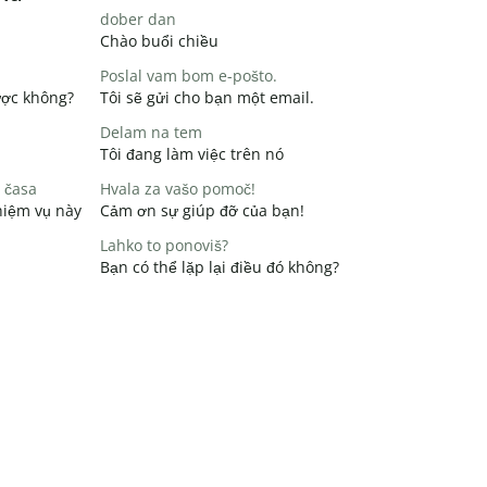
dober dan
Chào buổi chiều
Poslal vam bom e-pošto.
ược không?
Tôi sẽ gửi cho bạn một email.
Delam na tem
Tôi đang làm việc trên nó
 časa
Hvala za vašo pomoč!
hiệm vụ này
Cảm ơn sự giúp đỡ của bạn!
Lahko to ponoviš?
Bạn có thể lặp lại điều đó không?