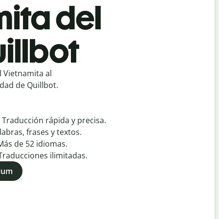
ita del
illbot
 Vietnamita al
dad de Quillbot.
:
Traducción rápida y precisa.
labras, frases y textos.
Más de
52
idiomas.
Traducciones ilimitadas.
mium