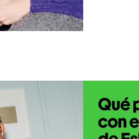
Qué 
con e
de Es