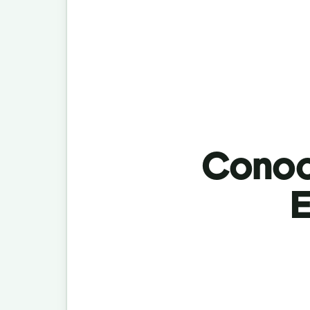
Conoci
E