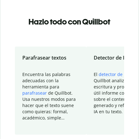
Hazlo todo con Quillbot
Parafrasear textos
Detector de IA
Encuentra las palabras
El
detector de IA
de
adecuadas con la
Quillbot analiza tu
herramienta para
escritura y proporcio
parafrasear
de Quillbot.
útil informe con detal
Usa nuestros modos para
sobre el contenido
hacer que el texto suene
generado y refinado p
como quieras: formal,
IA en tu texto.
académico, simple…