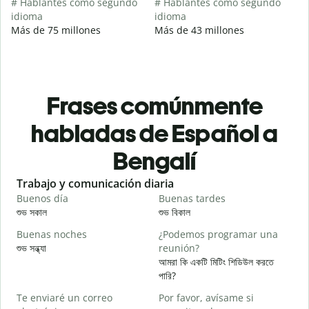
# Hablantes como segundo
# Hablantes como segundo
idioma
idioma
Más de 75 millones
Más de 43 millones
Frases comúnmente
habladas de Español a
Bengalí
Slide 1 of 6
Trabajo y comunicación diaria
S
Buenos día
Buenas tardes
H
শুভ সকাল
শুভ বিকাল
হ
Buenas noches
¿Podemos programar una
M
শুভ সন্ধ্যা
reunión?
আ
আমরা কি একটি মিটিং শিডিউল করতে
B
পারি?
n
Te enviaré un correo
Por favor, avísame si
শ