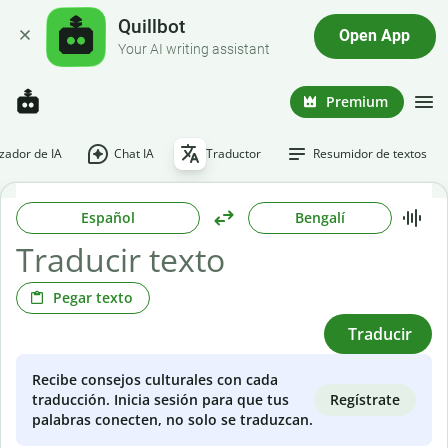
Quillbot
Open App
Your AI writing assistant
Premium
ador de IA
Chat IA
Traductor
Resumidor de textos
Español
Bengalí
Pegar texto
Traducir
Recibe consejos culturales con cada
Regístrate
traducción. Inicia sesión para que tus
palabras conecten, no solo se traduzcan.