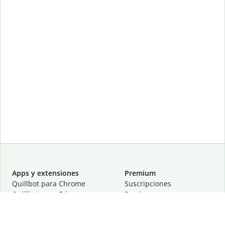
Apps y extensiones
Premium
Quillbot para Chrome
Suscripciones
Quillbot para Edge
Precios
Quillbot para Safari
Para equipos
Quillbot para Android
Afiliación