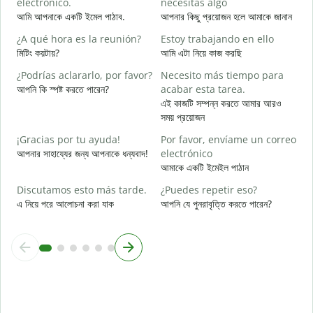
electrónico.
necesitas algo
D
আমি আপনাকে একটি ইমেল পাঠাব.
আপনার কিছু প্রয়োজন হলে আমাকে জানান
আ
¿A qué hora es la reunión?
Estoy trabajando en ello
S
মিটিং কয়টায়?
আমি এটা নিয়ে কাজ করছি
হ্
¿Podrías aclararlo, por favor?
Necesito más tiempo para
A
আপনি কি স্পষ্ট করতে পারেন?
acabar esta tarea.
বি
এই কাজটি সম্পন্ন করতে আমার আরও
সময় প্রয়োজন
¿
c
¡Gracias por tu ayuda!
Por favor, envíame un correo
ক
আপনার সাহায্যের জন্য আপনাকে ধন্যবাদ!
electrónico
আমাকে একটি ইমেইল পাঠান
Discutamos esto más tarde.
¿Puedes repetir eso?
এ নিয়ে পরে আলোচনা করা যাক
আপনি যে পুনরাবৃত্তি করতে পারেন?