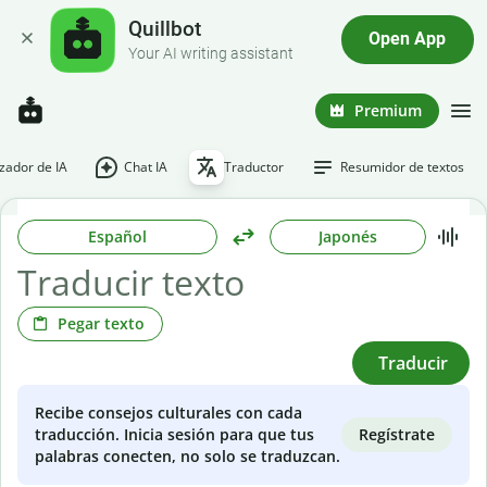
Quillbot
Open App
Your AI writing assistant
Premium
ador de IA
Chat IA
Traductor
Resumidor de textos
Español
Japonés
Pegar texto
Traducir
Recibe consejos culturales con cada
Regístrate
traducción. Inicia sesión para que tus
palabras conecten, no solo se traduzcan.