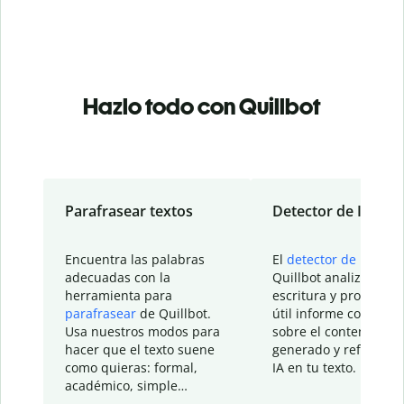
Hazlo todo con Quillbot
Parafrasear textos
Detector de IA
Encuentra las palabras
El
detector de IA
de
adecuadas con la
Quillbot analiza tu
herramienta para
escritura y proporcio
parafrasear
de Quillbot.
útil informe con detal
Usa nuestros modos para
sobre el contenido
hacer que el texto suene
generado y refinado p
como quieras: formal,
IA en tu texto.
académico, simple…