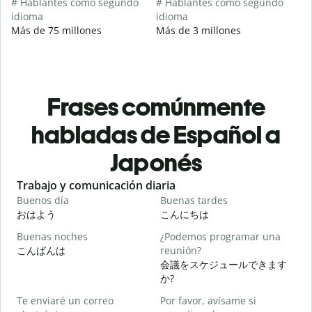
# Hablantes como segundo
# Hablantes como segundo
idioma
idioma
Más de 75 millones
Más de 3 millones
Frases comúnmente
habladas de Español a
Japonés
Slide 1 of 6
Trabajo y comunicación diaria
S
Buenos día
Buenas tardes
H
おはよう
こんにちは
Buenas noches
¿Podemos programar una
M
こんばんは
reunión?
会議をスケジュールできます
B
か?
n
Te enviaré un correo
Por favor, avísame si