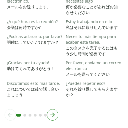
electrónico.
necesitas algo
メールをお送りします。
何か必要なことがあればお知
D
らせください
¿A qué hora es la reunión?
Estoy trabajando en ello
S
会議は何時ですか?
私はそれに取り組んでいます
¿Podrías aclararlo, por favor?
Necesito más tiempo para
A
明確にしていただけますか？
acabar esta tarea.
このタスクを完了するにはも
う少し時間が必要です
¿
c
¡Gracias por tu ayuda!
Por favor, envíame un correo
助けてくれてありがとう！
electrónico
メールを送ってください
Discutamos esto más tarde.
¿Puedes repetir eso?
これについては後で話し合い
それを繰り返してもらえます
ましょう
か？