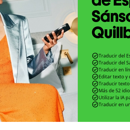
Sánsc
Quill
Traducir del E
Traducir del S
Traducir en lí
Editar texto y
Traducir texto
Más de 52 idi
Utilizar la IA 
Traducir en un