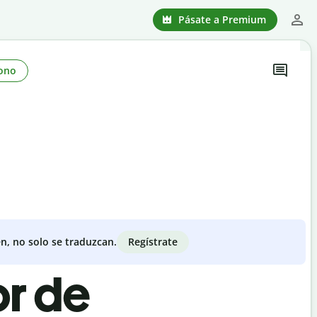
Pásate a Premium
ono
Regístrate
n, no solo se traduzcan.
or de