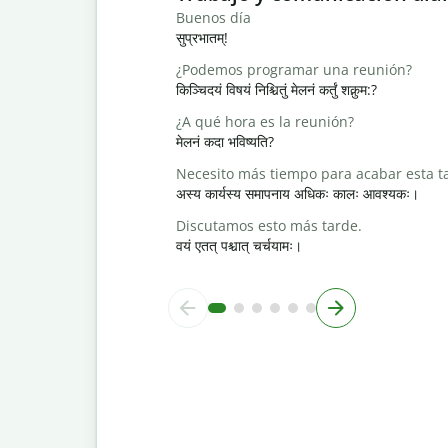
Buenos día
सुप्रभातम्!
¿Podemos programar una reunión?
किञ्चिदयं विषयं निश्चितुं मेलनं कर्तुं शक्नुम:?
¿A qué hora es la reunión?
मेलनं कदा भविष्यति?
Necesito más tiempo para acabar esta t
अस्य कार्यस्य समापनाय अधिकः कालः आवश्यकः।
Discutamos esto más tarde.
वयं एतत् पश्चात् चर्चयामः।