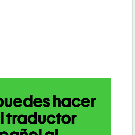
puedes hacer
l traductor
pañol al