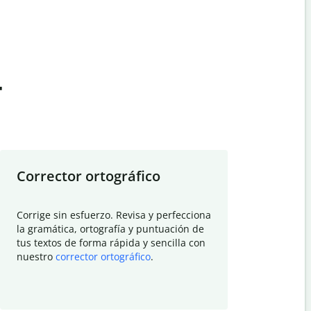
t
Corrector ortográfico
Resumid
Corrige sin esfuerzo. Revisa y perfecciona
Deja que el
la gramática, ortografía y puntuación de
Quillbot si
tus textos de forma rápida y sencilla con
investigació
nuestro
corrector ortográfico
.
electrónico
visión gener