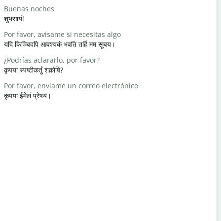
Buenas noches
Hola
शुभसायं!
नमः / नमस्ते
Por favor, avísame si necesitas algo
¿Cómo est
यदि किञ्चिदपि आवश्यकं भवति तर्हि मम सूचय।
कथंचन अस्ति
¿Podrías aclararlo, por favor?
De nada
कृपया स्पष्टीकर्तुं शक्नोषि?
स्वागतम्
Por favor, envíame un correo electrónico
Perdona / 
कृपया ईमेलं प्रेषय।
क्षम्यताम् / क्षम्
¿Dónde est
निकटमस्ति कोऽ