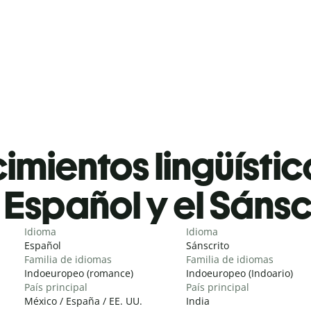
mientos lingüístic
Español y el Sánsc
Idioma
Idioma
Español
Sánscrito
Familia de idiomas
Familia de idiomas
Indoeuropeo (romance)
Indoeuropeo (Indoario)
País principal
País principal
México / España / EE. UU.
India