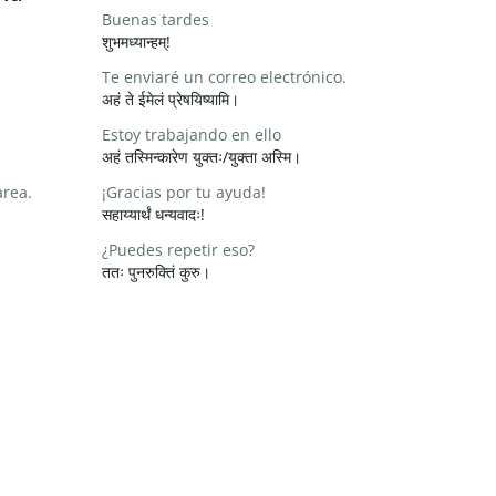
Buenas tardes
शुभमध्यान्हम्!
Te enviaré un correo electrónico.
अहं ते ईमेलं प्रेषयिष्यामि।
Estoy trabajando en ello
अहं तस्मिन्कारेण युक्तः/युक्ता अस्मि।
area.
¡Gracias por tu ayuda!
सहाय्यार्थं धन्यवादः!
¿Puedes repetir eso?
ततः पुनरुक्तिं कुरु।