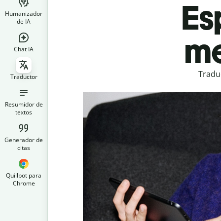
Es
Humanizador
de IA
me
Chat IA
Tradu
Traductor
Resumidor de
textos
Generador de
citas
Quillbot para
Chrome