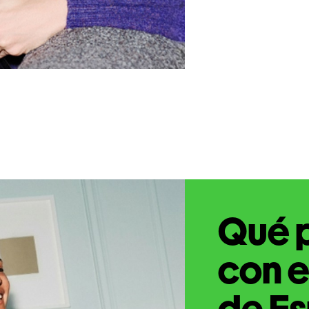
Qué 
con e
de Es