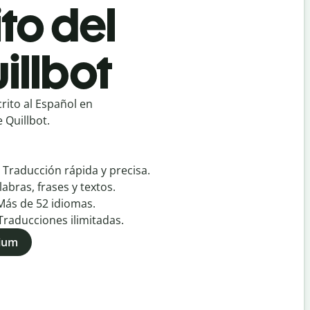
to del
illbot
rito al Español en
 Quillbot.
:
Traducción rápida y precisa.
labras, frases y textos.
Más de
52
idiomas.
Traducciones ilimitadas.
mium