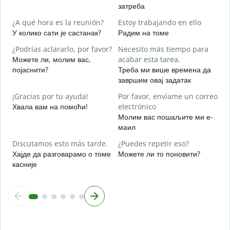
Н
затреба
S
¿A qué hora es la reunión?
Estoy trabajando en ello
Д
У колико сати је састанак?
Радим на томе
A
¿Podrías aclararlo, por favor?
Necesito más tiempo para
Можете ли, молим вас,
acabar esta tarea.
појаснити?
Треба ми више времена да
завршим овај задатак
¿
c
¡Gracias por tu ayuda!
Por favor, envíame un correo
Г
Хвала вам на помоћи!
electrónico
Молим вас пошаљите ми е-
маил
Discutamos esto más tarde.
¿Puedes repetir eso?
Хајде да разговарамо о томе
Можете ли то поновити?
касније