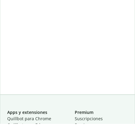
Apps y extensiones
Premium
Quillbot para Chrome
Suscripciones
Quillbot para Edge
Precios
Quillbot para Safari
Para equipos