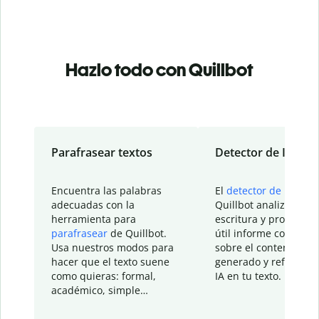
Hazlo todo con Quillbot
Parafrasear textos
Detector de IA
Encuentra las palabras
El
detector de IA
de
adecuadas con la
Quillbot analiza tu
herramienta para
escritura y proporcio
parafrasear
de Quillbot.
útil informe con detal
Usa nuestros modos para
sobre el contenido
hacer que el texto suene
generado y refinado p
como quieras: formal,
IA en tu texto.
académico, simple…