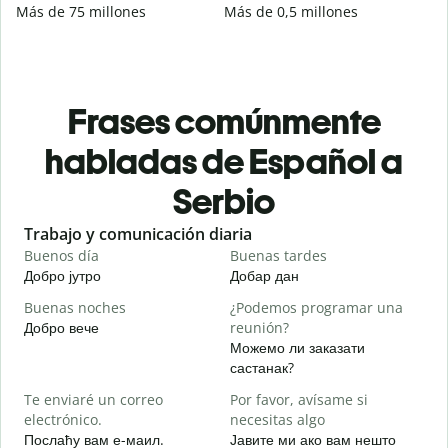
Más de 75 millones
Más de 0,5 millones
Frases comúnmente
habladas de Español a
Serbio
Slide 1 of 6
Trabajo y comunicación diaria
S
Buenos día
Buenas tardes
H
Добро јутро
Добар дан
З
Buenas noches
¿Podemos programar una
M
Добро вече
reunión?
З
Можемо ли заказати
B
састанак?
n
Te enviaré un correo
Por favor, avísame si
Д
electrónico.
necesitas algo
D
Послаћу вам е-маил.
Јавите ми ако вам нешто