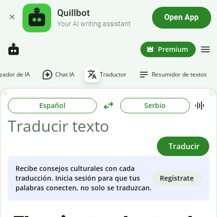
Quillbot
Open App
Your AI writing assistant
Premium
ador de IA
Chat IA
Traductor
Resumidor de textos
Español
Serbio
Traducir
Recibe consejos culturales con cada
Regístrate
traducción. Inicia sesión para que tus
palabras conecten, no solo se traduzcan.