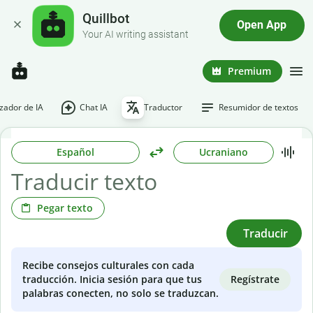
Quillbot
Open App
Your AI writing assistant
Premium
ador de IA
Chat IA
Traductor
Resumidor de textos
Español
Ucraniano
Pegar texto
Traducir
Recibe consejos culturales con cada
Regístrate
traducción. Inicia sesión para que tus
palabras conecten, no solo se traduzcan.