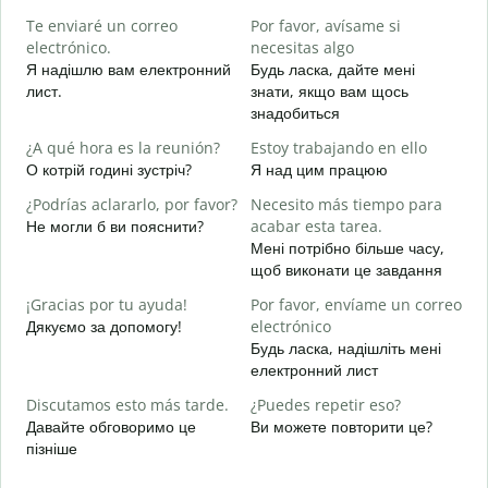
n
Te enviaré un correo
Por favor, avísame si
Д
electrónico.
necesitas algo
в
Я надішлю вам електронний
Будь ласка, дайте мені
D
лист.
знати, якщо вам щось
Н
знадобиться
S
¿A qué hora es la reunión?
Estoy trabajando en ello
т
О котрій годині зустріч?
Я над цим працюю
A
¿Podrías aclararlo, por favor?
Necesito más tiempo para
д
Не могли б ви пояснити?
acabar esta tarea.
Мені потрібно більше часу,
¿
щоб виконати це завдання
c
Д
¡Gracias por tu ayuda!
Por favor, envíame un correo
г
Дякуємо за допомогу!
electrónico
Будь ласка, надішліть мені
електронний лист
Discutamos esto más tarde.
¿Puedes repetir eso?
Давайте обговоримо це
Ви можете повторити це?
пізніше