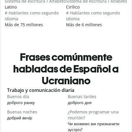
Sistema de escritura / Alfabeto
Sistema de escritura / Alfabeto
Latino
Cirílico
# Hablantes como segundo
# Hablantes como segundo
idioma
idioma
Más de 75 millones
Más de 6 millones
Frases comúnmente
habladas de Español a
Ucraniano
Slide 1 of 6
Trabajo y comunicación diaria
S
Buenos día
Buenas tardes
H
доброго ранку
доброго дня
П
Buenas noches
¿Podemos programar una
M
добрий вечір
reunión?
М
Чи можемо ми призначити
B
зустріч?