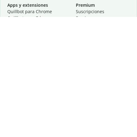
Apps y extensiones
Premium
Quillbot para Chrome
Suscripciones
Quillbot para Edge
Precios
Quillbot para Safari
Para equipos
Quillbot para Android
Afiliación
Quillbot para iOS
Solicita una demostración
Quillbot para Windows
Quillbot para macOS
Quillbot para Word
Herramientas
Empresa
Recursos de escritura
Acerca de
Corrección lingüística
Privacidad
Citas y originalidad
Empleos
Herramientas de IA
Centro de ayuda
Herramientas PDF
Contáctanos
Herramientas para
Recursos
imágenes
Otras herramientas
Herramientas de conversión
Conócenos