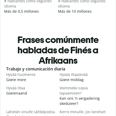
# Hablantes como segundo
# Hablantes como segundo
idioma
idioma
Más de 0,5 millones
Más de 10 millones
Frases comúnmente
habladas de Finés a
Afrikaans
Slide 1 of 6
Trabajo y comunicación diaria
S
Hyvää huomenta
Hyvää iltapäivää
H
Goeie more
Goeie middag
H
Hyvää iltaa
Voimmeko sopia
N
Goeienaand
tapaamisen?
M
Kan ons 'n vergadering
H
skeduleer?
i
Lähetän sinulle sähköpostia.
Kerro minulle, jos tarvitset
G