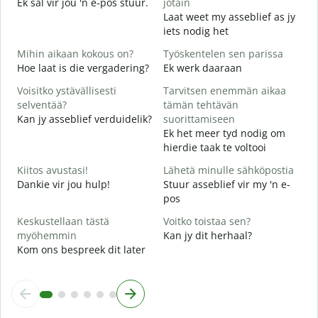
Ek sal vir jou 'n e-pos stuur.
jotain
T
Laat weet my asseblief as jy
J
iets nodig het
K
Mihin aikaan kokous on?
Työskentelen sen parissa
J
Hoe laat is die vergadering?
Ek werk daaraan
H
Voisitko ystävällisesti
Tarvitsen enemmän aikaa
T
selventää?
tämän tehtävän
Kan jy asseblief verduidelik?
suorittamiseen
M
Ek het meer tyd nodig om
W
hierdie taak te voltooi
Kiitos avustasi!
Lähetä minulle sähköpostia
Dankie vir jou hulp!
Stuur asseblief vir my 'n e-
pos
Keskustellaan tästä
Voitko toistaa sen?
myöhemmin
Kan jy dit herhaal?
Kom ons bespreek dit later