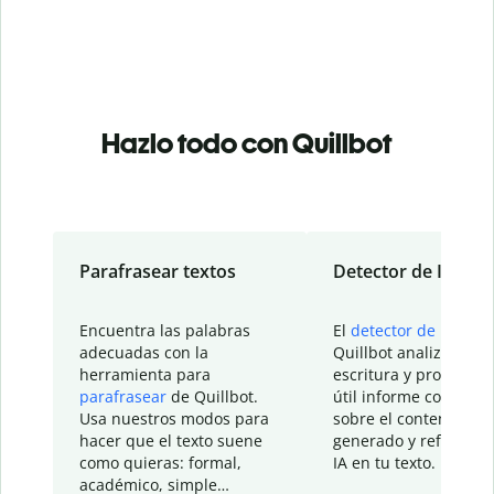
Hazlo todo con Quillbot
Parafrasear textos
Detector de IA
Encuentra las palabras
El
detector de IA
de
adecuadas con la
Quillbot analiza tu
herramienta para
escritura y proporcio
parafrasear
de Quillbot.
útil informe con detal
Usa nuestros modos para
sobre el contenido
hacer que el texto suene
generado y refinado p
como quieras: formal,
IA en tu texto.
académico, simple…