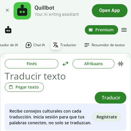
Quillbot
Open App
Your AI writing assistant
Premium
ador de IA
Chat IA
Traductor
Resumidor de textos
Finés
Afrikaans
Pegar texto
Traducir
Recibe consejos culturales con cada
Regístrate
traducción. Inicia sesión para que tus
palabras conecten, no solo se traduzcan.