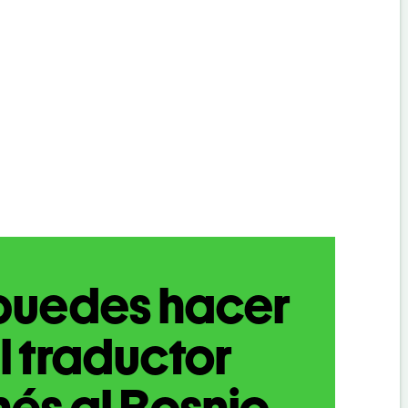
puedes hacer
l traductor
nés al Bosnio