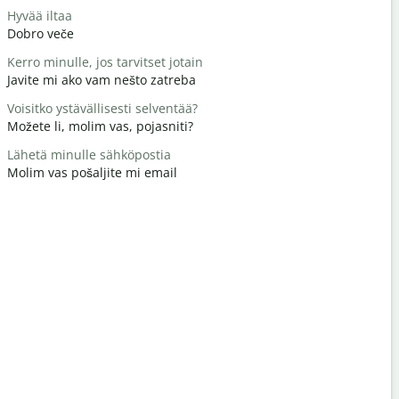
Hyvää iltaa
Hei / Hei
Dobro veče
Zdravo / Z
Kerro minulle, jos tarvitset jotain
Miten voit
Javite mi ako vam nešto zatreba
Kako si?
Voisitko ystävällisesti selventää?
Tervetuloa
Možete li, molim vas, pojasniti?
Nema na 
Lähetä minulle sähköpostia
Anteeksi /
Molim vas pošaljite mi email
Izvinite / I
Missä on lä
Gdje je naj