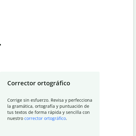
t
Corrector ortográfico
Resumid
Corrige sin esfuerzo. Revisa y perfecciona
Deja que el
la gramática, ortografía y puntuación de
Quillbot si
tus textos de forma rápida y sencilla con
investigació
nuestro
corrector ortográfico
.
electrónico
visión gener