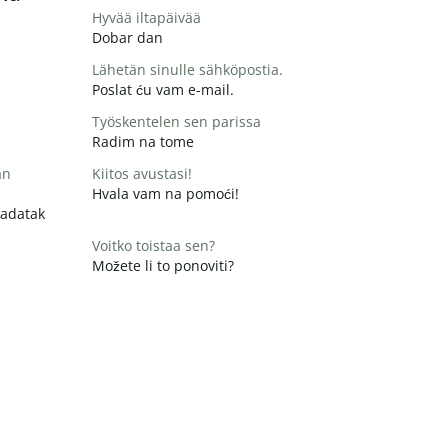
Hyvää iltapäivää
Dobar dan
Lähetän sinulle sähköpostia.
Poslat ću vam e-mail.
Työskentelen sen parissa
Radim na tome
än
Kiitos avustasi!
Hvala vam na pomoći!
zadatak
Voitko toistaa sen?
Možete li to ponoviti?