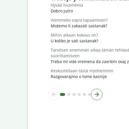
Hyvää huomenta
Dobro jutro
Voimmeko sopia tapaamisen?
Možemo li zakazati sastanak?
Mihin aikaan kokous on?
U koliko je sati sastanak?
Tarvitsen enemmän aikaa tämän tehtäv
suorittamiseen
Treba mi više vremena da završim ovaj 
Keskustellaan tästä myöhemmin
Razgovarajmo o tome kasnije