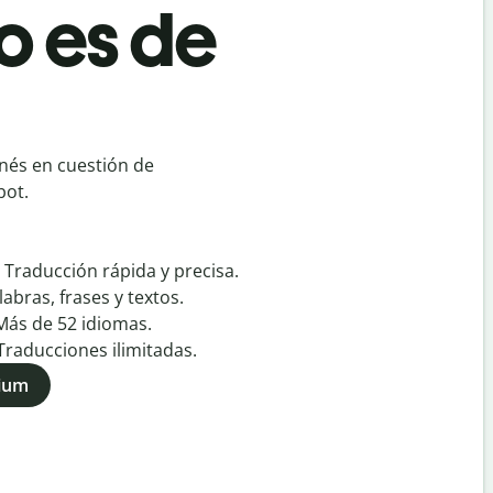
o es de
inés en cuestión de
bot.
:
Traducción rápida y precisa.
labras, frases y textos.
Más de
52
idiomas.
Traducciones ilimitadas.
mium