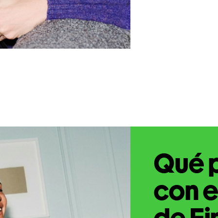
Qué 
con e
de Fi