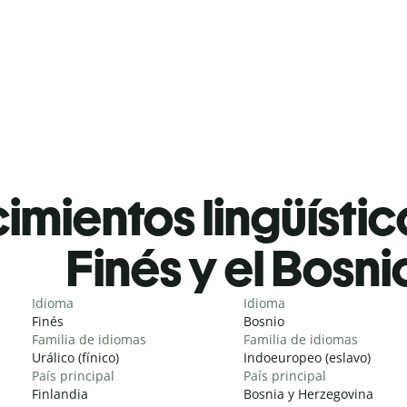
mientos lingüístic
Finés y el Bosni
Idioma
Idioma
Finés
Bosnio
Familia de idiomas
Familia de idiomas
Urálico (fínico)
Indoeuropeo (eslavo)
País principal
País principal
Finlandia
Bosnia y Herzegovina