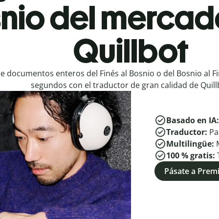
nio del mercad
Quillbot
e documentos enteros del Finés al Bosnio o del Bosnio al F
segundos con el traductor de gran calidad de Quill
Basado en IA
Traductor:
Pa
Multilingüe:
100 % gratis:
Pásate a Pre