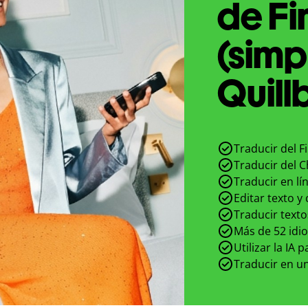
de Fi
(simp
Quill
Traducir del F
Traducir del C
Traducir en lí
Editar texto y
Traducir texto
Más de 52 idi
Utilizar la IA 
Traducir en un