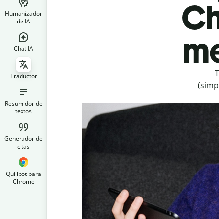
Ch
Humanizador
de IA
me
Chat IA
T
Traductor
(simp
Resumidor de
textos
Generador de
citas
Quillbot para
Chrome