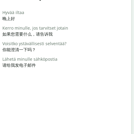
Saludos
Hyvää iltaa
Hei / Hei
晚上好
你好/嗨
Kerro minulle, jos tarvitset jotain
Miten voit
如果您需要什么，请告诉我
你好吗？
Voisitko ystävällisesti selventää?
Tervetuloa
你能澄清一下吗？
不客气
Lähetä minulle sähköpostia
Anteeksi /
请给我发电子邮件
对不起/对
Missä on lä
最近的酒店