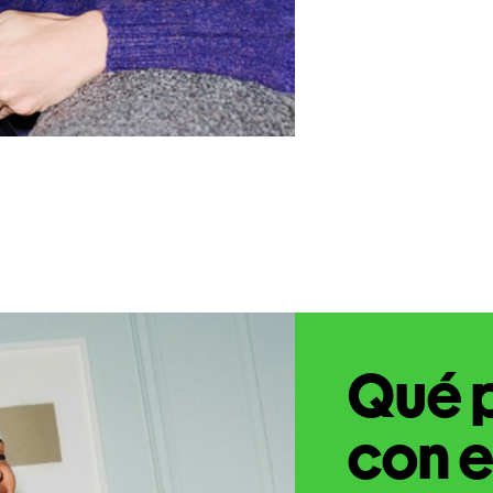
Qué 
con e