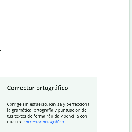
t
Corrector ortográfico
Resumid
Corrige sin esfuerzo. Revisa y perfecciona
Deja que el
la gramática, ortografía y puntuación de
Quillbot si
tus textos de forma rápida y sencilla con
investigació
nuestro
corrector ortográfico
.
electrónico
visión gener