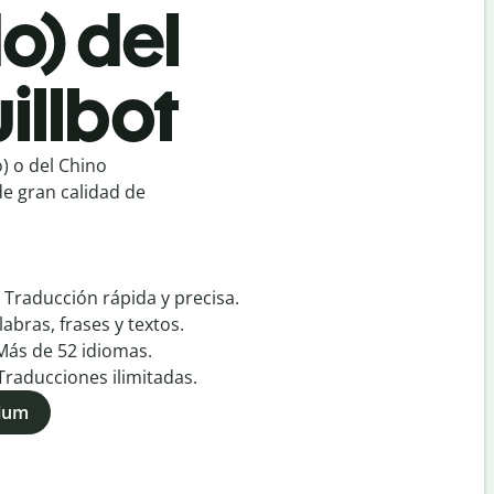
o) del
illbot
) o del Chino
de gran calidad de
:
Traducción rápida y precisa.
labras, frases y textos.
Más de
52
idiomas.
Traducciones ilimitadas.
mium