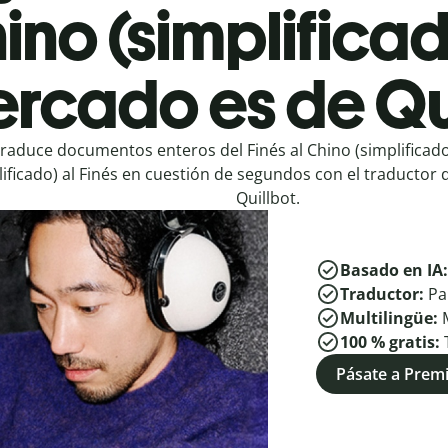
ino (simplificad
rcado es de Qu
raduce documentos enteros del Finés al Chino (simplificado
lificado) al Finés en cuestión de segundos con el traductor 
Quillbot.
Basado en IA
Traductor:
Pa
Multilingüe:
100 % gratis:
Pásate a Pre