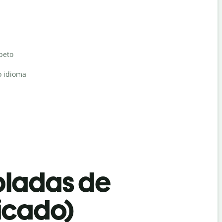
abeto
o idioma
bladas de
ficado)