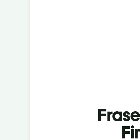
Fras
Fi