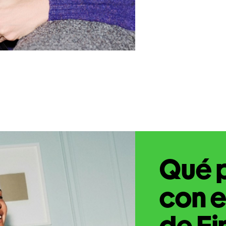
Qué 
con e
de Fi