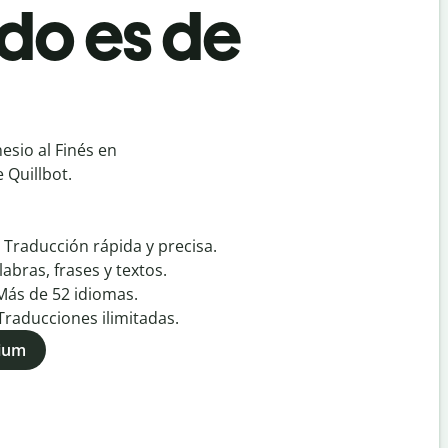
do es de
esio al Finés en
 Quillbot.
:
Traducción rápida y precisa.
labras, frases y textos.
Más de
52
idiomas.
Traducciones ilimitadas.
mium