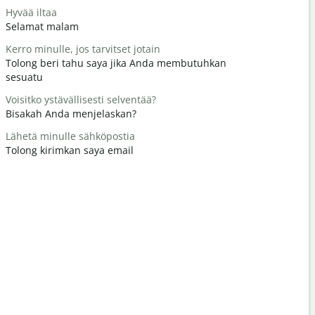
Hyvää iltaa
Hei / Hei
Selamat malam
Halo / Hai
Kerro minulle, jos tarvitset jotain
Miten voit
Tolong beri tahu saya jika Anda membutuhkan
Apa kabar
sesuatu
Tervetuloa
Voisitko ystävällisesti selventää?
Terima kas
Bisakah Anda menjelaskan?
Anteeksi /
Lähetä minulle sähköpostia
Permisi / 
Tolong kirimkan saya email
Missä on lä
Dimana hot