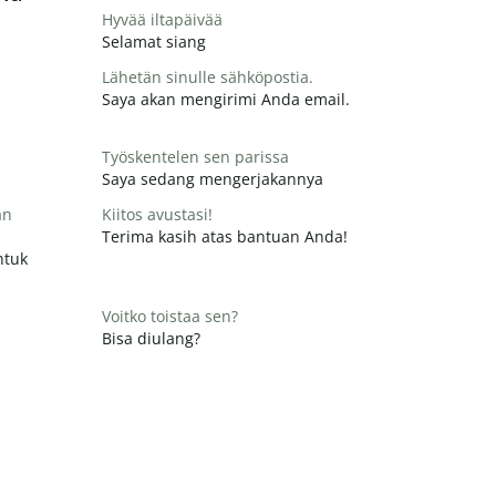
Hyvää iltapäivää
Selamat siang
Lähetän sinulle sähköpostia.
Saya akan mengirimi Anda email.
Työskentelen sen parissa
Saya sedang mengerjakannya
än
Kiitos avustasi!
Terima kasih atas bantuan Anda!
ntuk
Voitko toistaa sen?
Bisa diulang?