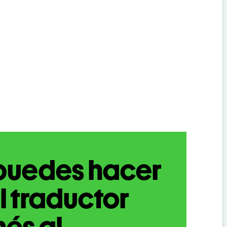
puedes hacer
l traductor
nés al