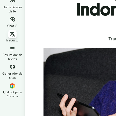
Indo
Humanizador
de IA
Chat IA
Tra
Traductor
Resumidor de
textos
Generador de
citas
Quillbot para
Chrome