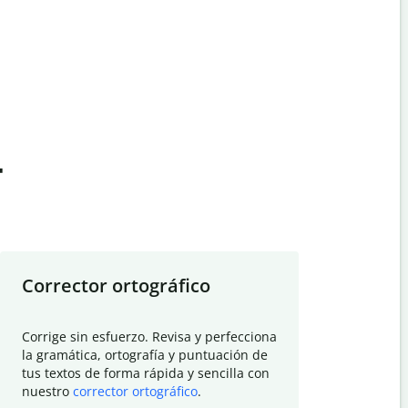
t
Corrector ortográfico
Resumid
Corrige sin esfuerzo. Revisa y perfecciona
Deja que el
la gramática, ortografía y puntuación de
Quillbot si
tus textos de forma rápida y sencilla con
investigació
nuestro
corrector ortográfico
.
electrónico