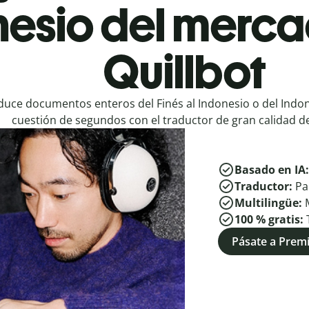
nesio del merca
Quillbot
duce documentos enteros del Finés al Indonesio o del Indon
cuestión de segundos con el traductor de gran calidad de
Basado en IA
Traductor:
Pa
Multilingüe:
100 % gratis:
Pásate a Pre