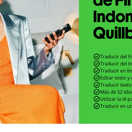
Indon
Quill
Traducir del F
Traducir del I
Traducir en lí
Editar texto y
Traducir texto
Más de 52 idi
Utilizar la IA 
Traducir en un