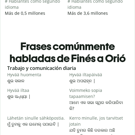
# Hablantes como segundo
# Hablantes como segundo
idioma
idioma
Más de 0,5 millones
Más de 3,6 millones
Frases comúnmente
habladas de Finés a Orió
Slide 1 of 6
Trabajo y comunicación diaria
S
Hyvää huomenta
Hyvää iltapäivää
H
ଶୁଭ ସକାଳ
ଶୁଭ ଅପରାହ୍ନ |
ନ
Hyvää iltaa
Voimmeko sopia
N
ଶୁଭ ସନ୍ଧ୍ୟା |
tapaamisen?
ମ
ଆମେ ଏକ ସଭା ସ୍ଥିର କରିପାରିବା
H
କି?
i
Lähetän sinulle sähköpostia.
Kerro minulle, jos tarvitset
ଶ
ମୁଁ ତୁମକୁ ଏକ ଇମେଲ୍ ପଠାଇବି |
jotain
T
ଯଦି ତୁମର କିଛି ଦରକାର ଅଛି