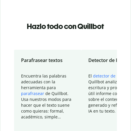
Hazlo todo con Quillbot
Parafrasear textos
Detector de IA
Encuentra las palabras
El
detector de IA
de
adecuadas con la
Quillbot analiza tu
herramienta para
escritura y proporcio
parafrasear
de Quillbot.
útil informe con detal
Usa nuestros modos para
sobre el contenido
hacer que el texto suene
generado y refinado p
como quieras: formal,
IA en tu texto.
académico, simple…