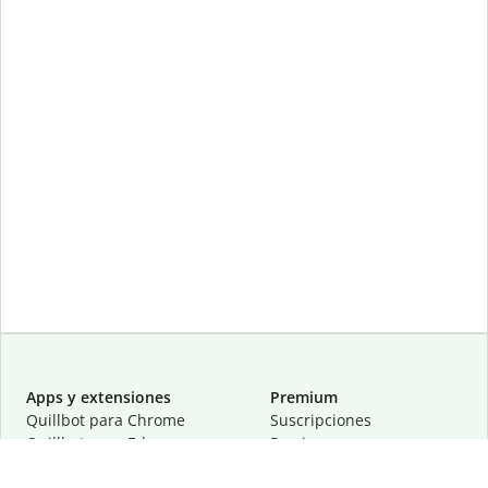
Apps y extensiones
Premium
Quillbot para Chrome
Suscripciones
Quillbot para Edge
Precios
Quillbot para Safari
Para equipos