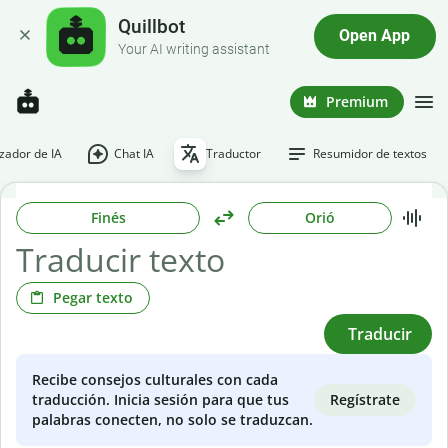
Quillbot
Open App
Your AI writing assistant
Premium
ador de IA
Chat IA
Traductor
Resumidor de textos
Finés
Orió
Pegar texto
Traducir
Recibe consejos culturales con cada
Regístrate
traducción. Inicia sesión para que tus
palabras conecten, no solo se traduzcan.