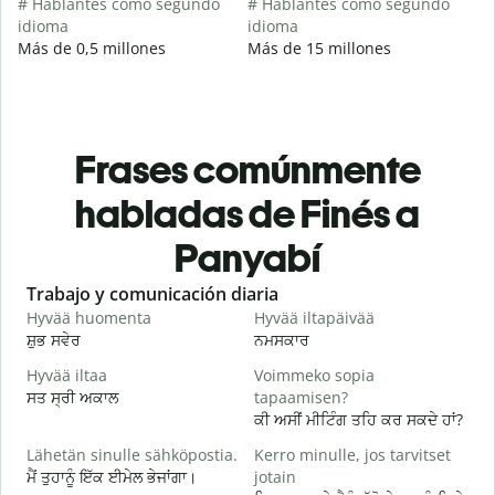
# Hablantes como segundo
# Hablantes como segundo
idioma
idioma
Más de 0,5 millones
Más de 15 millones
Frases comúnmente
habladas de Finés a
Panyabí
Slide 1 of 6
Trabajo y comunicación diaria
S
Hyvää huomenta
Hyvää iltapäivää
H
ਸ਼ੁਭ ਸਵੇਰ
ਨਮਸਕਾਰ
ਹ
Hyvää iltaa
Voimmeko sopia
N
ਸਤ ਸ੍ਰੀ ਅਕਾਲ
tapaamisen?
ਮ
ਕੀ ਅਸੀਂ ਮੀਟਿੰਗ ਤਹਿ ਕਰ ਸਕਦੇ ਹਾਂ?
H
Lähetän sinulle sähköpostia.
Kerro minulle, jos tarvitset
i
ਮੈਂ ਤੁਹਾਨੂੰ ਇੱਕ ਈਮੇਲ ਭੇਜਾਂਗਾ।
jotain
ਸ