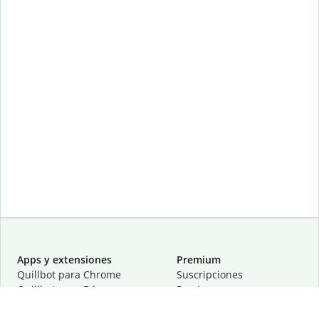
Apps y extensiones
Premium
Quillbot para Chrome
Suscripciones
Quillbot para Edge
Precios
Quillbot para Safari
Para equipos