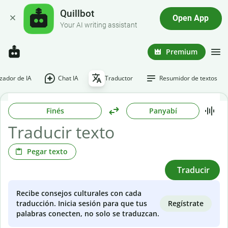
Quillbot
Open App
Your AI writing assistant
Premium
ador de IA
Chat IA
Traductor
Resumidor de textos
Finés
Panyabí
Pegar texto
Traducir
Recibe consejos culturales con cada
Regístrate
traducción. Inicia sesión para que tus
palabras conecten, no solo se traduzcan.