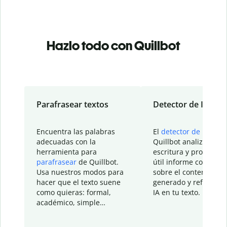
Hazlo todo con Quillbot
Parafrasear textos
Detector de IA
Encuentra las palabras
El
detector de IA
de
adecuadas con la
Quillbot analiza tu
herramienta para
escritura y proporcio
parafrasear
de Quillbot.
útil informe con detal
Usa nuestros modos para
sobre el contenido
hacer que el texto suene
generado y refinado p
como quieras: formal,
IA en tu texto.
académico, simple…