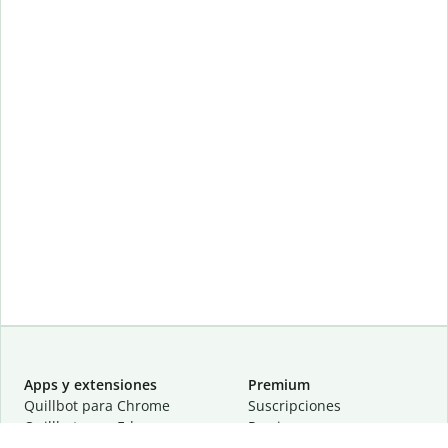
Apps y extensiones
Premium
Quillbot para Chrome
Suscripciones
Quillbot para Edge
Precios
Quillbot para Safari
Para equipos