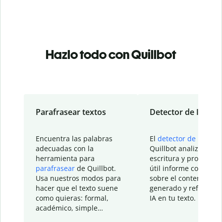
Hazlo todo con Quillbot
Parafrasear textos
Detector de IA
Encuentra las palabras
El
detector de IA
de
adecuadas con la
Quillbot analiza tu
herramienta para
escritura y proporcio
parafrasear
de Quillbot.
útil informe con detal
Usa nuestros modos para
sobre el contenido
hacer que el texto suene
generado y refinado p
como quieras: formal,
IA en tu texto.
académico, simple…