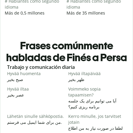
# Hablantes como segundo
# Hablantes como segundo
idioma
idioma
Más de 0,5 millones
Más de 35 millones
Frases comúnmente
habladas de Finés a Persa
Slide 1 of 6
Trabajo y comunicación diaria
S
Hyvää huomenta
Hyvää iltapäivää
H
م
ظهر بخیر
صبح بخیر
Hyvää iltaa
Voimmeko sopia
N
عصر بخیر
tapaamisen?
ت
آیا می توانیم برای یک جلسه
H
برنامه ریزی کنیم؟
i
Lähetän sinulle sähköpostia.
Kerro minulle, jos tarvitset
ر
من برای شما ایمیل می فرستم.
jotain
T
لطفا در صورت نیاز به من اطلاع
د