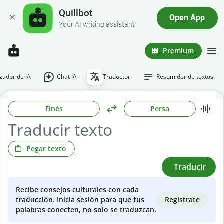
Quillbot
Open App
Your AI writing assistant
Premium
ador de IA
Chat IA
Traductor
Resumidor de textos
Finés
Persa
Pegar texto
Traducir
Recibe consejos culturales con cada
Regístrate
traducción. Inicia sesión para que tus
palabras conecten, no solo se traduzcan.