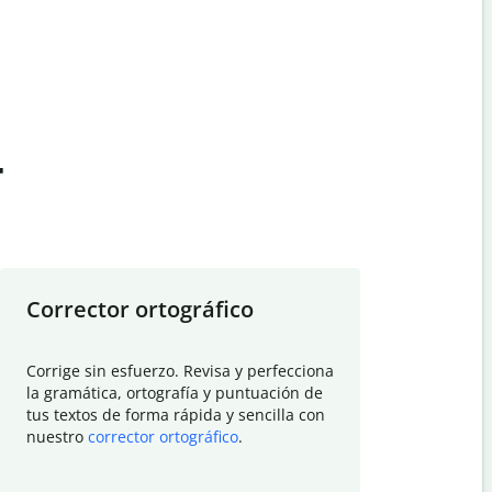
t
Corrector ortográfico
Resumid
Corrige sin esfuerzo. Revisa y perfecciona
Deja que el
la gramática, ortografía y puntuación de
Quillbot si
tus textos de forma rápida y sencilla con
investigació
nuestro
corrector ortográfico
.
electrónico
visión gener