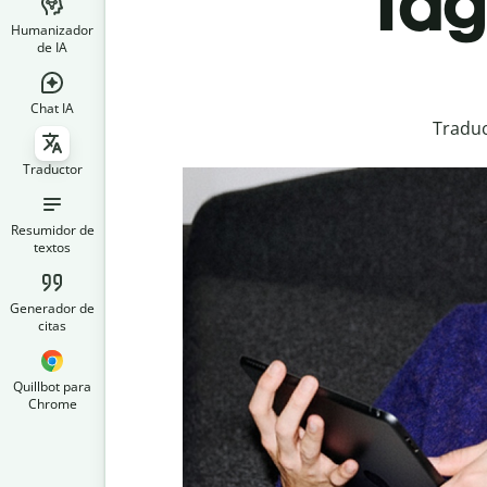
Tag
Humanizador
de IA
Chat IA
Traduc
Traductor
Resumidor de
textos
Generador de
citas
Quillbot para
Chrome