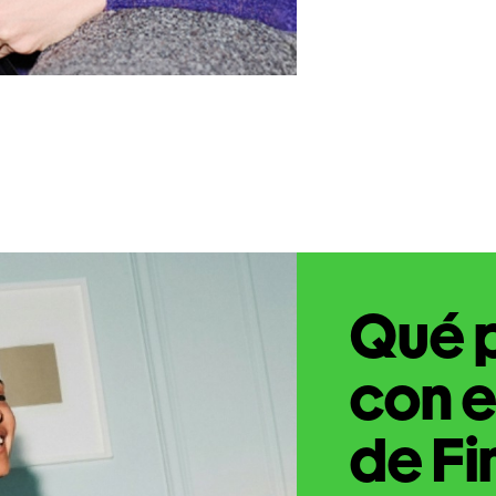
Qué 
con e
de Fi