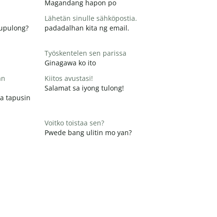
Magandang hapon po
Lähetän sinulle sähköpostia.
pupulong?
padadalhan kita ng email.
Työskentelen sen parissa
Ginagawa ko ito
än
Kiitos avustasi!
Salamat sa iyong tulong!
a tapusin
Voitko toistaa sen?
Pwede bang ulitin mo yan?