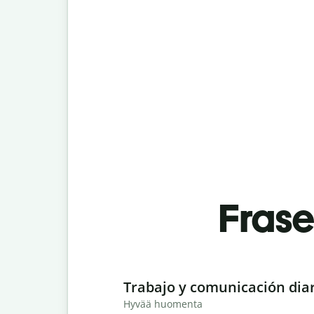
Fras
Slide 1 of 6
Trabajo y comunicación dia
Hyvää huomenta