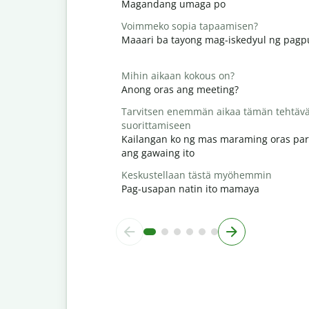
Magandang umaga po
Voimmeko sopia tapaamisen?
Maaari ba tayong mag-iskedyul ng pag
Mihin aikaan kokous on?
Anong oras ang meeting?
Tarvitsen enemmän aikaa tämän tehtäv
suorittamiseen
Kailangan ko ng mas maraming oras par
ang gawaing ito
Keskustellaan tästä myöhemmin
Pag-usapan natin ito mamaya