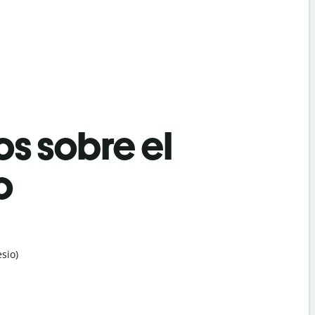
os sobre el
o
sio)