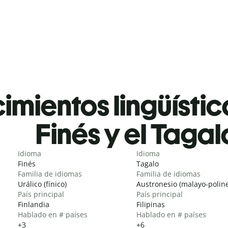
mientos lingüístic
Finés y el Tagal
Idioma
Idioma
Finés
Tagalo
Familia de idiomas
Familia de idiomas
Urálico (fínico)
Austronesio (malayo-poline
País principal
País principal
Finlandia
Filipinas
Hablado en # países
Hablado en # países
+3
+6