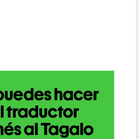
puedes hacer
l traductor
nés al Tagalo