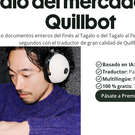
alo del mercad
Quillbot
e documentos enteros del Finés al Tagalo o del Tagalo al F
segundos con el traductor de gran calidad de Quill
Basado en IA
Traductor:
Pa
Multilingüe:
100 % gratis:
Pásate a Pre