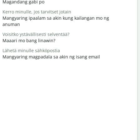
Magandang gabi po
Hello / Hi
Kerro minulle, jos tarvitset jotain
Miten voit
Mangyaring ipaalam sa akin kung kailangan mo ng
kamusta k
anuman
Tervetuloa
Voisitko ystävällisesti selventää?
Bahala ka
Maaari mo bang linawin?
Anteeksi /
Lähetä minulle sähköpostia
Paumanhin
Mangyaring magpadala sa akin ng isang email
Missä on lä
Saan ang p