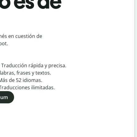
o es de
inés en cuestión de
bot.
:
Traducción rápida y precisa.
labras, frases y textos.
Más de
52
idiomas.
Traducciones ilimitadas.
mium