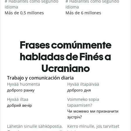
# Hablantes como segundo
# Hablantes como segundo
idioma
idioma
Más de 0,5 millones
Más de 6 millones
Frases comúnmente
habladas de Finés a
Ucraniano
Slide 1 of 6
Trabajo y comunicación diaria
S
Hyvää huomenta
Hyvää iltapäivää
H
доброго ранку
доброго дня
П
Hyvää iltaa
Voimmeko sopia
N
добрий вечір
tapaamisen?
М
Чи можемо ми призначити
H
зустріч?
i
Lähetän sinulle sähköpostia.
Kerro minulle, jos tarvitset
Д