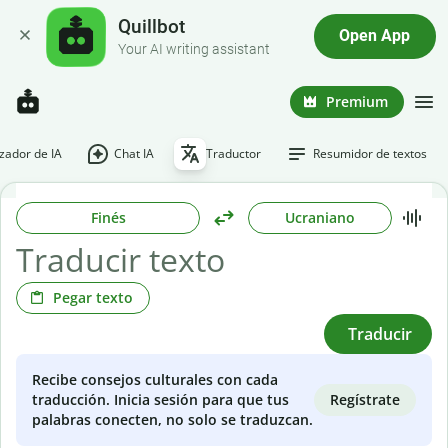
Quillbot
Open App
Your AI writing assistant
Premium
ador de IA
Chat IA
Traductor
Resumidor de textos
Finés
Ucraniano
Pegar texto
Traducir
Recibe consejos culturales con cada
Regístrate
traducción. Inicia sesión para que tus
palabras conecten, no solo se traduzcan.